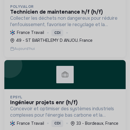
POLYVALOR
technicien de maintenance h/f (h/f)
Collecter les déchets non dangereux pour réduire
l'enfouissement, favoriser le recyclage et la
valorisation, et préserver les ressources
France Travail
CDI
naturelles, contribuant ainsi à l'économie circulaire
49 - ST BARTHELEMY D ANJOU, France
et à la t...
Aujourd'hui
EPSYL
ingénieur projets enr (h/f)
Concevoir et optimiser des systèmes industriels
complexes pour l'énergie bas carbone et la
mobilité durable, en s'appuyant sur l'innovation et
France Travail
33 - Bordeaux, France
CDI
une démarche RSE.