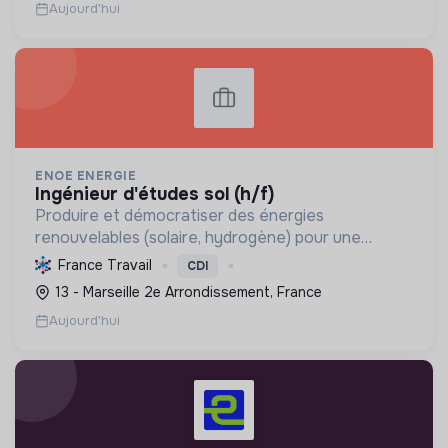
Aujourd'hui
ENOE ENERGIE
ingénieur d'études sol (h/f)
Produire et démocratiser des énergies
renouvelables (solaire, hydrogène) pour une
transition écologique durable, en innovant et en
France Travail
CDI
valorisant les territoires.
13 - Marseille 2e Arrondissement, France
Aujourd'hui