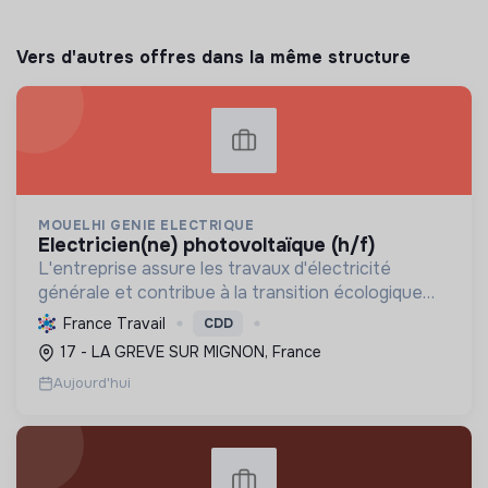
Vers d'autres offres dans la même structure
MOUELHI GENIE ELECTRIQUE
electricien(ne) photovoltaïque (h/f)
L'entreprise assure les travaux d'électricité
générale et contribue à la transition écologique
par l'installation de systèmes photovoltaïques,
France Travail
CDD
favorisant ainsi une énergie plus durable.
17 - LA GREVE SUR MIGNON, France
Aujourd'hui