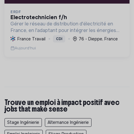
ERDF
electrotechnicien f/h
Gérer le réseau de distribution d'électricité en
France, en l'adaptant pour intégrer les énergies
renouvelables et soutenir la transition
France Travail
76 - Dieppe, France
CDI
énergétique et l'électrification des usages, tout
Aujourd'hui
en modernisa...
Trouve un emploi à impact positif avec
jobs that make sense
Stage Ingénierie
Alternance Ingénierie