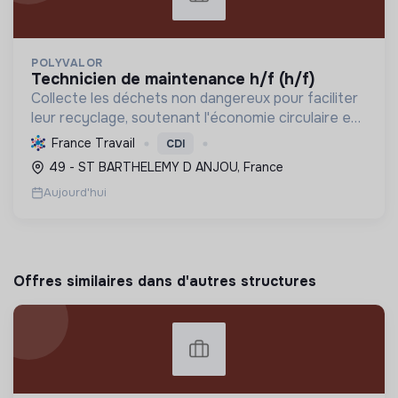
POLYVALOR
technicien de maintenance h/f (h/f)
Collecte les déchets non dangereux pour faciliter
leur recyclage, soutenant l'économie circulaire et
la réduction de l'empreinte environnementale via
France Travail
CDI
une gestion efficace et des équipements
49 - ST BARTHELEMY D ANJOU, France
performant...
Aujourd'hui
Offres similaires dans d'autres structures