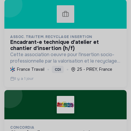
ASSOC. TRAITEM. RECYCLAGE INSERTION
encadrant-e technique d'atelier et
chantier d'insertion (h/f)
Cette association oeuvre pour l'insertion socio-
professionnelle par la valorisation et le recyclage
d'objets, le blanchissage et la sensibilisation
France Travail
25 - PIREY, France
CDI
environnementale, promouvant l'économie
Il y a 1 jour
circulaire e...
CONCORDIA