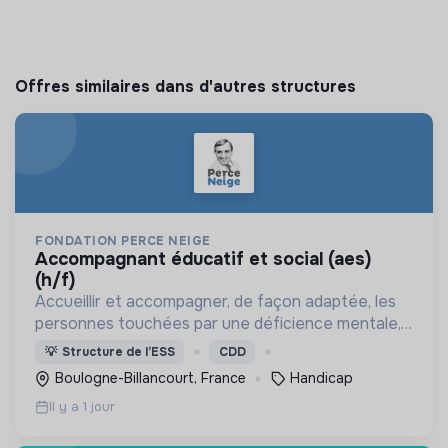
Offres similaires dans d'autres structures
FONDATION PERCE NEIGE
accompagnant éducatif et social (aes)
(h/f)
Accueillir et accompagner, de façon adaptée, les
personnes touchées par une déficience mentale,
un handicap physique ou psychique
💡
Structure de l’ESS
CDD
Boulogne-Billancourt, France
Handicap
Il y a 1 jour