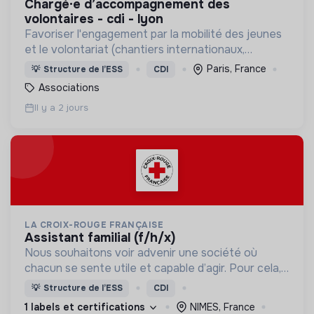
chargé·e d’accompagnement des
volontaires - cdi - lyon
Favoriser l'engagement par la mobilité des jeunes
et le volontariat (chantiers internationaux,
volontariats européens, Service Civique).
Paris, France
💡
Structure de l’ESS
CDI
Associations
Il y a 2 jours
LA CROIX-ROUGE FRANÇAISE
assistant familial (f/h/x)
Nous souhaitons voir advenir une société où
chacun se sente utile et capable d’agir. Pour cela,
nous proposons des moyens et des lieux
💡
Structure de l’ESS
CDI
d’engagement innovants et adaptés à tous.
1 labels et certifications
NIMES, France