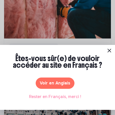
Compétences & formations
Êtes-vous sûr(e) de vouloir
Top 8 des formations en rénovation
énergétique des bâtiments
accéder au site en Français ?
Marianne Roussel
•
21 janvier 2025
Voir en Anglais
Rester en Français, merci !