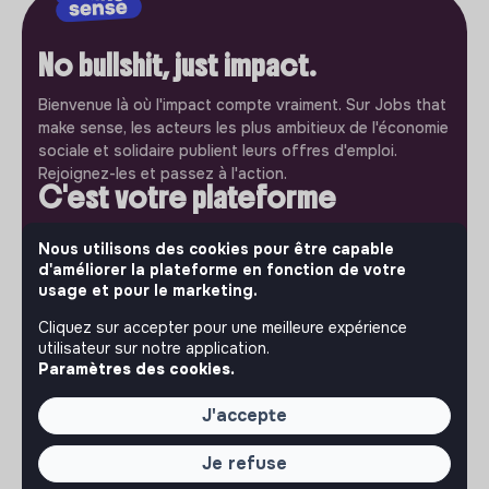
No bullshit, just impact.
Bienvenue là où l'impact compte vraiment. Sur Jobs that
make sense, les acteurs les plus ambitieux de l'économie
sociale et solidaire publient leurs offres d'emploi.
Rejoignez-les et passez à l'action.
C'est votre plateforme
Jobs that make sense est un service gratuit porté par
Nous utilisons des cookies pour être capable
l'association makesense. Utilisez-le pour accélerer votre
d'améliorer la plateforme en fonction de votre
projet et participez à construire une société plus
usage et pour le marketing.
respectueuse, inclusive et durable.
Notre application mobile
Cliquez sur accepter pour une meilleure expérience
utilisateur sur notre application.
Ne ratez jamais un message d’un recruteur. Recevez une
Paramètres des cookies.
notification et répondez simplement depuis l’app.
J'accepte
iPhone
Android
Je refuse