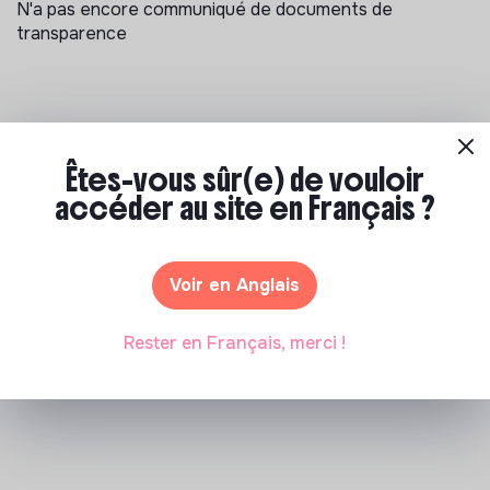
N'a pas encore communiqué de documents de
transparence
Êtes-vous sûr(e) de vouloir
accéder au site en Français ?
Les entreprises à impact positif et associations qui
recrutent
>
SEMISO recrutement
Voir en Anglais
Rester en Français, merci !