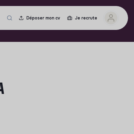
Déposer mon cv
Je recrute
A