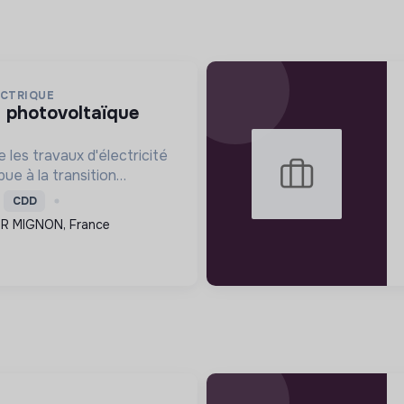
ECTRIQUE
 les travaux d'électricité
ue à la transition
nstallation de systèmes
CDD
avorisant ainsi une
UR MIGNON, France
e.