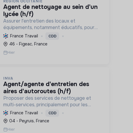
REGION OCCITANIE
agent de nettoyage au sein d'un
lycée (h/f)
Assurer l'entretien des locaux et
équipements, notamment éducatifs, pour
un environnement sain et propice au bien-
France Travail
CDD
être. Contribuer à la gestion des
46 - Figeac, France
ressources et à la durabilité des
Hier
infrastructures.
INVA
agent/agente d'entretien des
aires d'autoroutes (h/f)
Proposer des services de nettoyage et
multi-services, principalement pour les
autoroutes, en France. Favoriser l'inclusion
France Travail
CDD
sociale et professionnelle, et contribuer à la
04 - Peyruis, France
préservation de l'environnemen...
Hier