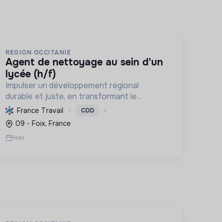
REGION OCCITANIE
agent de nettoyage au sein d'un
lycée (h/f)
Impulser un développement régional
durable et juste, en transformant le
territoire pour le rendre résilient et leader
France Travail
CDD
en énergie positive d'ici 2050.
09 - Foix, France
Hier