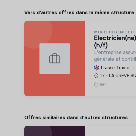
Vers d'autres offres dans la même structure
MOUELHI GENIE EL
electricien(ne) photovoltaïque
(h/f)
L'entreprise assure
générale et contrib
écologique par l'i
France Travail
photovoltaïques, f
17 - LA GREVE S
énergie plus durabl
Hier
Offres similaires dans d'autres structures