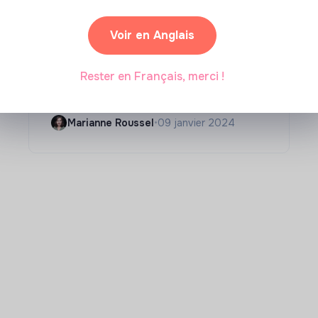
Compétences & formations
Voir en Anglais
Comment se former à la
transition écologique ?
Rester en Français, merci !
Marianne Roussel
•
09 janvier 2024