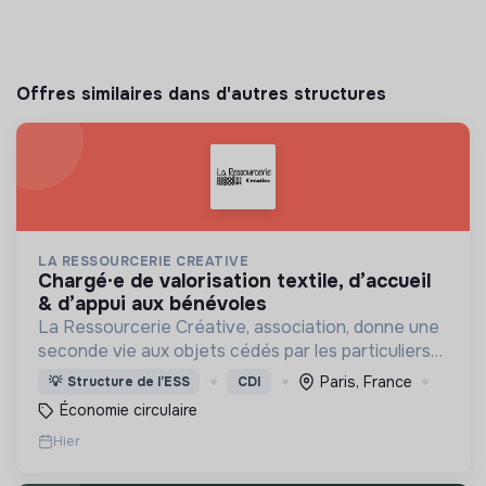
Offres similaires dans d'autres structures
LA RESSOURCERIE CREATIVE
chargé·e de valorisation textile, d’accueil
& d’appui aux bénévoles
La Ressourcerie Créative, association, donne une
seconde vie aux objets cédés par les particuliers
et collectés en entreprise. Elle participe ainsi à un
Paris, France
💡
Structure de l’ESS
CDI
autre mode de consommation plus respectueux.
Économie circulaire
Hier