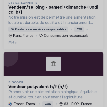
LES SAISONNIERS
vendeur/se loing - samedi+dimanche+lundi
cdi h/f
Notre mission est de permettre une alimentation
locale et durable, de qualité et financièrement
abordable.
💡
Produits ou services responsables
CDI
Paris, France
Consommation responsable
Hier
BIOCOOP
vendeur polyvalent h/f (h/f)
Promouvoir une alimentation biologique, équitable
et durable, tout en soutenant l'agriculture
paysanne, en réduisant les déchets et en agissant
France Travail
63 - RIOM, France
CDD