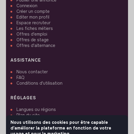
Connexion
Créer un compte
Editer mon profil
Espace recruteur
Les fiches métiers
Offres d'emploi
Offres de stage
Offres d'alternance
ASSISTANCE
Nous contacter
FAQ
Conditions d'utilisation
RÉGLAGES
Langues ou régions
Plan du site
Paramètres des cookies
Nous utilisons des cookies pour être capable
d'améliorer la plateforme en fonction de votre
usage et pour le marketing.