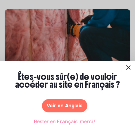
Compétences & formations
Êtes-vous sûr(e) de vouloir
accéder au site en Français ?
Top 8 des formations en rénovation
énergétique des bâtiments
Marianne Roussel
•
21 janvier 2025
Voir en Anglais
Rester en Français, merci !