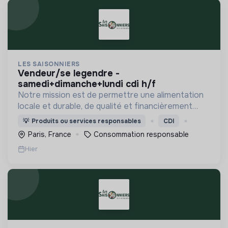
LES SAISONNIERS
vendeur/se legendre -
samedi+dimanche+lundi cdi h/f
Notre mission est de permettre une alimentation
locale et durable, de qualité et financièrement
abordable.
💡
Produits ou services responsables
CDI
Paris, France
Consommation responsable
Hier