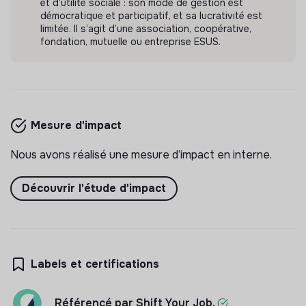
et d’utilité sociale : son mode de gestion est
Il y a 5 jours
démocratique et participatif, et sa lucrativité est
limitée. Il s’agit d’une association, coopérative,
fondation, mutuelle ou entreprise ESUS.
Mesure d'impact
Nous avons réalisé une mesure d’impact en interne.
Découvrir l'étude d'impact
Labels et certifications
Référencé par Shift Your Job.