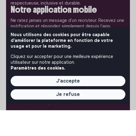
respectueuse, inclusive et durable.
Notre application mobile
Ne ratez jamais un message d’un recruteur. Recevez une
notification et répondez simplement depuis l’app.
Nous utilisons des cookies pour être capable
iPhone
Android
d'améliorer la plateforme en fonction de votre
usage et pour le marketing.
Cliquez sur accepter pour une meilleure expérience
utilisateur sur notre application.
Paramètres des cookies.
À PROPOS
J'accepte
La plateforme
Notre mission et notre impact
Je refuse
L'association makesense
Proposition de partenariat
LIENS UTILES
Toutes les annonces
Se former à l'impact