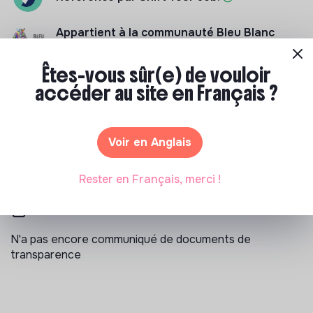
Appartient à la communauté Bleu Blanc
Zèbre
Êtes-vous sûr(e) de vouloir
Certifié par B Corp
accéder au site en Français ?
Accompagné par Antropia ESSEC
Voir en Anglais
Rester en Français, merci !
Documents
N'a pas encore communiqué de documents de
transparence