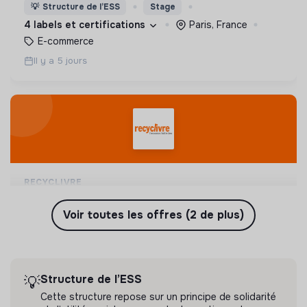
avoir un impact favorable sur l'homme et son
💡
Structure de l’ESS
Stage
environnement.
4 labels et certifications
Paris, France
E-commerce
Il y a 5 jours
RECYCLIVRE
animateur·rice de réseau / customer
success b2b (stage)
Voir toutes les offres (2 de plus)
Recyclivre est le premier vendeur français de
livres d'occasion sur internet. Notre ambition :
avoir un impact favorable sur l'homme et son
💡
Structure de l’ESS
Stage
environnement.
4 labels et certifications
Paris, France
Structure de l’ESS
💡
E-commerce
Cette structure repose sur un principe de solidarité