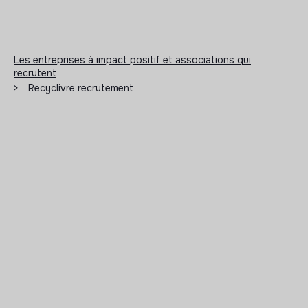
Les entreprises à impact positif et associations qui
recrutent
>
Recyclivre recrutement