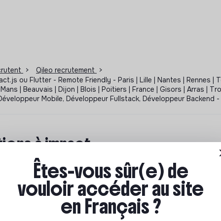
ecrutent
>
Qileo recrutement
>
.js ou Flutter - Remote Friendly - Paris | Lille | Nantes | Rennes | 
Mans | Beauvais | Dijon | Blois | Poitiers | France | Gisors | Arras | T
DI - Développeur Mobile, Développeur Fullstack, Développeur Backend
ions à impact
Êtes-vous sûr(e) de
ar où commencer ? Pas de panique, on te propose une
n écologique et solidaire !
vouloir accéder au site
en Français ?