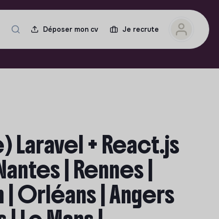
Déposer mon cv
Je recrute
 Laravel + React.js
 Nantes | Rennes |
n | Orléans | Angers