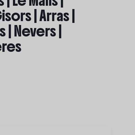
 | Le Mans |
isors | Arras |
s | Nevers |
ières