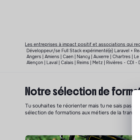
Les entreprises à impact positif et associations qui r
Développeur/se Full Stack expérimenté(e) Laravel + React
Angers | Amiens | Caen | Nancy | Auxerre | Chartres | Le 
Alençon | Laval | Calais | Reims | Metz | Rivières - C
Notre sélection de format
Tu souhaites te réorienter mais tu ne sais pas p
sélection de formations aux métiers de la transitio