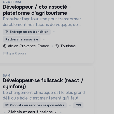
OZATERRA
développeur / cto associé -
plateforme d'agritourisme
Propulser l’agritourisme pour transformer
durablement nos façons de voyager, de
consommer et nos territoires.
💡
Entreprise en transition
Recherche associé.e
Aix-en-Provence, France
Tourisme
Il y a 6 jours
SAMI
développeur·se fullstack (react /
symfony)
Le changement climatique est le plus grand
défi du siècle, c'est maintenant qu'il faut
agir. Sami est là pour permettre à chaque
💡
Produits ou services responsables
CDI
entreprise de faire sa part pour le climat 🦾
2 labels et certifications