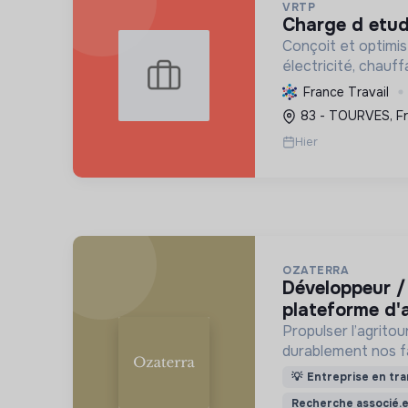
VRTP
charge d etud
Conçoit et optimis
électricité, chauf
pour les collectiv
France Travail
d'ordre, de la faisa
83 - TOURVES, F
d'exécution, souten
Hier
OZATERRA
développeur / cto associé -
plateforme d'
Propulser l’agrito
durablement nos f
consommer et nos 
💡
Entreprise en tra
Recherche associé.