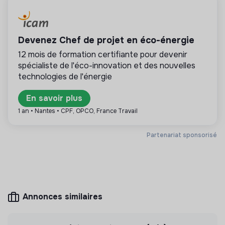
services et de nos produits.
💡
Produits ou services responsables
One caring team : nous veillons au bien être et au
développement de chacun en fondant nos relations
Devenez Chef de projet en éco-énergie
La mission de cette entreprise est de concevoir
sur l’humilité et l’honnêteté.
des produits ou proposer des services éco-
12 mois de formation certifiante pour devenir
responsables alignés avec les besoins de la
spécialiste de l'éco-innovation et des nouvelles
transformation écologique et solidaire.
technologies de l'énergie
En savoir plus
1 an • Nantes • CPF, OPCO, France Travail
Plus d'informations
Partenariat sponsorisé
Site internet
Entreprise
Entre 50 et 250 salariés
Energie
Annonces similaires
Mesure d'impact