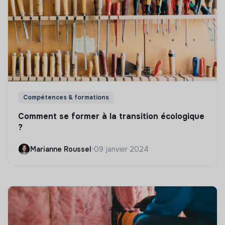
Compétences & formations
Comment se former à la transition écologique
?
Marianne Roussel
•
09 janvier 2024