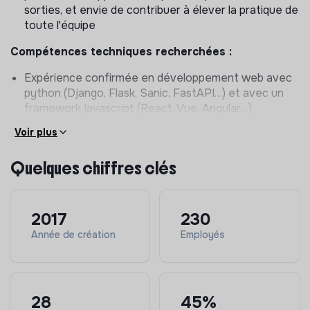
sorties, et envie de contribuer à élever la pratique de
toute l'équipe
Compétences techniques recherchées :
Expérience confirmée en développement web avec
python (Django, Flask, Sanic, FastAPI…) et avec un
framework javascript (React, Vue, Angular…)
Au moins 5 années d’expérience dans un poste
Voir plus
similaire, au sein d’un environnement de travail
mettant l’expérience utilisateur au coeur des
Quelques chiffres clés
préoccupations
Maîtrise des bonnes pratiques de développement :
typage & lint de code, tests unitaires et fonctionnels,
2017
230
documentation, revues de code, architecture
Année de création
Employés
modulaire par domaines métie
Autres compétences recherchées :
Volonté de travailler sur des produits à impact
28
45%
Goût pour les belles choses