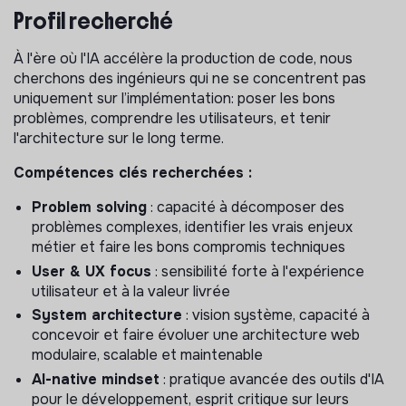
Maintenir un haut niveau de qualité sur le code, qu'il
Profil recherché
soit écrit à la main ou généré par IA via des revues
exigeantes, des tests solides et la mise en place
À l'ère où l'IA accélère la production de code, nous
d’outils pour améliorer les agents IA.
cherchons des ingénieurs qui ne se concentrent pas
Contribuer activement à l'outillage et aux workflows
uniquement sur l’implémentation: poser les bons
IA de l'équipe : prompts et conventions partagés,
problèmes, comprendre les utilisateurs, et tenir
garde-fous, quality gates et boucles de feedback
l'architecture sur le long terme.
pour améliorer en continu la qualité du code généré
Compétences clés recherchées :
Concevoir l’évolution de l’architecture de la
plateforme
Problem solving
: capacité à décomposer des
problèmes complexes, identifier les vrais enjeux
métier et faire les bons compromis techniques
User & UX focus
: sensibilité forte à l'expérience
utilisateur et à la valeur livrée
System architecture
: vision système, capacité à
concevoir et faire évoluer une architecture web
modulaire, scalable et maintenable
AI-native mindset
: pratique avancée des outils d'IA
pour le développement, esprit critique sur leurs