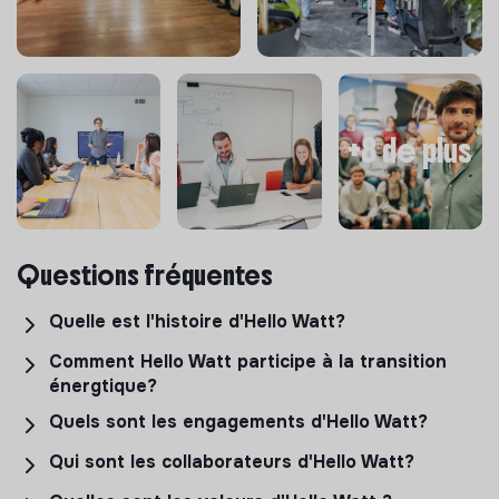
Partage de code : Réutilisation du code web en natif
Base de Données
SQL : MySQL pour les données relationnelles
NoSQL : MongoDB pour la gestion de données semi-
+8 de plus
structurées / documents
Infrastructure & Déploiement
Cloud Provider : AWS (Elastic Beanstalk, S3, RDS,
etc.)
Questions fréquentes
CI/CD : GitLab CI pour l’intégration et le déploiement
Quelle est l'histoire d'Hello Watt?
automatisés
Comment Hello Watt participe à la transition
Outils & Collaboration
énergtique?
Gestion de projet : Linear (suivi des tâches, roadmap
Quels sont les engagements d'Hello Watt?
produit)
Qui sont les collaborateurs d'Hello Watt?
Documentation : Slite
Contrôle de version : GitLab