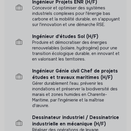
Nous avons réalisé une mesure d’impact en
Ingénieur Projets ENR (H/F)
interne.
Concevoir et optimiser des systèmes
industriels complexes pour l'énergie bas
carbone et la mobilité durable, en s'appuyant
Lire notre mesure d'impact
sur l'innovation et une démarche RSE.
Ingénieur d'études Sol (H/F)
Produire et démocratiser des énergies
renouvelables (solaire, hydrogène) pour une
Labels et certifications
transition écologique durable, en innovant et
en valorisant les territoires.
Référencé par Shift Your Job.
Ingénieur Génie civil Chef de projets
études et travaux maritimes (H/F)
Gérer durablement l'eau, prévenir les
Adhérent du Mouvement Impact
inondations et préserver la biodiversité des
France.
marais et zones humides en Charente-
Maritime, par l'ingénierie et la maîtrise
d'œuvre.
Dessinateur industriel / Dessinatrice
Documents
industrielle en mécanique (H/F)
Réaliser des opérations de levage,