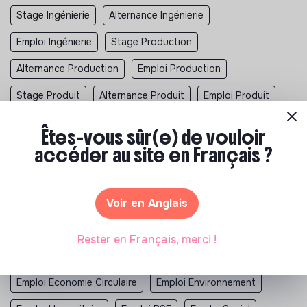
Stage Ingénierie
Alternance Ingénierie
Emploi Ingénierie
Stage Production
Alternance Production
Emploi Production
Stage Produit
Alternance Produit
Emploi Produit
Stage Ingénieur
Alternance Ingénieur
Êtes-vous sûr(e) de vouloir
Emploi Ingénieur
Stage Ingénieur Environnement
accéder au site en Français ?
Alternance Ingénieur Environnement
Emploi Ingénieur Environnement
Voir en Anglais
Emploi Alimentation Durable
Emploi Culture
Rester en Français, merci !
Emploi Developpement Durable
Emploi Economie Circulaire
Emploi Environnement