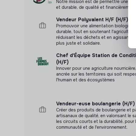
Notre mission est de permettre une ali
Savoir manager une équipe avec bienveillance, 
et durable, de qualité et financièremen
Être dynamique, souriant, entreprenant, rigoure
Vendeur Polyvalent H/F (H/F)
autonome
Promouvoir une alimentation biologique,
durable, tout en soutenant l'agricultur
réduisant les déchets et en agissant p
plus juste et solidaire.
Chef d'Équipe Station de Condi
(H/F)
Innover pour une agriculture nourricière
ancrée sur les territoires qui soit resp
l'humain et des écosystèmes
Vendeur-euse boulangerie (H/F)
Créer des produits de boulangerie et p
artisanaux de qualité, en valorisant le sa
les circuits courts et la durabilité, pour 
communauté et de l'environnement.