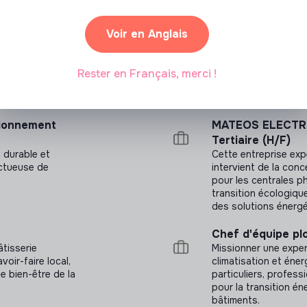
mentation locale
Notre mission est de
écoute et leadership
t abordable.
et durable, de qualit
Voir en Anglais
ux, responsable, force de proposition et
Chef d'Equipe Pl
 équitable et
Assurer la maintenan
e paysanne, en
pour les professionn
Rester en Français, merci !
our une société
intégrant des soluti
environnement de trav
tionnement
MATEOS ELECTRIC
Tertiaire (H/F)
, durable et
Cette entreprise expe
ectueuse de
intervient de la conc
pour les centrales ph
transition écologiqu
des solutions énergé
Chef d'équipe pl
âtisserie
Missionner une exper
voir-faire local,
climatisation et éne
le bien-être de la
particuliers, profess
pour la transition én
bâtiments.