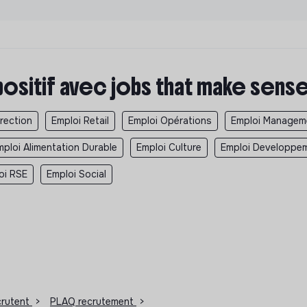
positif avec jobs that make sens
irection
Emploi Retail
Emploi Opérations
Emploi Managem
mploi Alimentation Durable
Emploi Culture
Emploi Developpem
oi RSE
Emploi Social
ecrutent
>
PLAQ recrutement
>