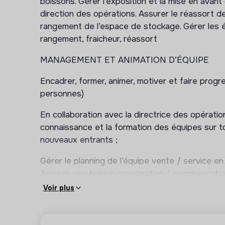
boissons. Gérer l’exposition et la mise en avant
direction des opérations. Assurer le réassort de
rangement de l’espace de stockage. Gérer les éc
rangement, fraicheur, réassort
MANAGEMENT ET ANIMATION D’ÉQUIPE
Encadrer, former, animer, motiver et faire progr
personnes)
En collaboration avec la directrice des opératio
connaissance et la formation des équipes sur to
nouveaux entrants ;
Gérer le planning de l’équipe vente / service en f
Assurer une bonne coordination / communication 
opérations
Voir plus
PILOTAGE COMMERCIAL EN LIEN AVEC LA 