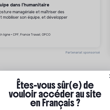
x et gérer l’équipe pour les atteindre . Avoir
ipe dans l’humanitaire
hantillons, gifts,...) adaptés à l’activité et
osture managériale et maîtriser des
 et comptable (caisses, reporting,
t mobiliser son équipe, et développer
n ligne • CPF, France Travail, OPCO
de luxe durable et consicent.
Partenariat sponsorisé
ive.
Êtes-vous sûr(e) de
vouloir accéder au site
en Français ?
Vendeur/se Loin
t de la gastronomie / art de vivre
F
CDI H/F