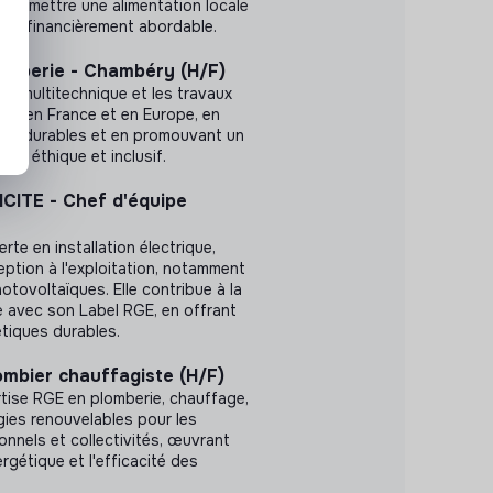
 permettre une alimentation locale
é et financièrement abordable.
omberie - Chambéry (H/F)
ce multitechnique et les travaux
els en France et en Europe, en
ons durables et en promouvant un
ail éthique et inclusif.
ITE - Chef d'équipe
rte en installation électrique,
eption à l'exploitation, notamment
otovoltaïques. Elle contribue à la
e avec son Label RGE, en offrant
tiques durables.
ombier chauffagiste (H/F)
tise RGE en plomberie, chauffage,
rgies renouvelables pour les
ionnels et collectivités, œuvrant
ergétique et l'efficacité des