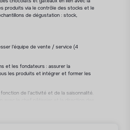
 des chocolats et gâteaux en lien avec la
s produits via le contrôle des stocks et le
hantillons de dégustation : stock,
esser l’équipe de vente / service (4
ns et les fondateurs : assurer la
us les produits et intégrer et former les
onction de l’activité et de la saisonnalité.
avec le chef pâtissier et la direction des
DIRECTION DES OPÉRATIONS