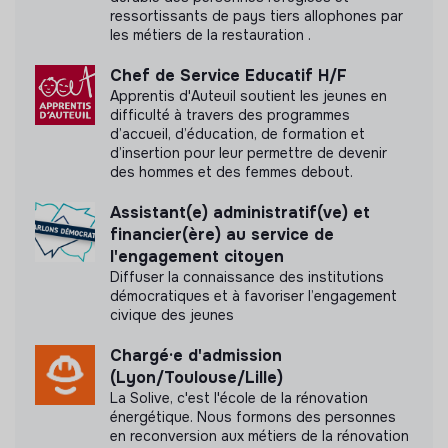
ressortissants de pays tiers allophones par
Labels et certifications
les métiers de la restauration .
Cette structure n'a pas souhaité nous
Chef de Service Educatif H/F
communiquer les labels ou certifications qu'elle a
Apprentis d'Auteuil soutient les jeunes en
pu obtenir.
difficulté à travers des programmes
d’accueil, d’éducation, de formation et
d’insertion pour leur permettre de devenir
des hommes et des femmes debout.
Assistant(e) administratif(ve) et
Documents
financier(ère) au service de
l'engagement citoyen
N'a pas encore communiqué de documents de
Diffuser la connaissance des institutions
transparence
démocratiques et à favoriser l’engagement
civique des jeunes
Chargé·e d'admission
(Lyon/Toulouse/Lille)
La Solive, c'est l'école de la rénovation
énergétique. Nous formons des personnes
en reconversion aux métiers de la rénovation