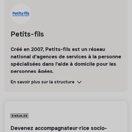
Petits-fils
Créé en 2007, Petits-fils est un réseau
national d'agences de services à la personne
spécialisées dans l'aide à domicile pour les
personnes âgées.
En savoir plus sur la structure
Découvrir
Suivre
💡
Entreprise en transition
Cette entreprise a entamé sa transition pour
améliorer son impact social et environnemental.
Devenez accompagnateur·rice socio-
Seuls les emplois contribuant directement à cette