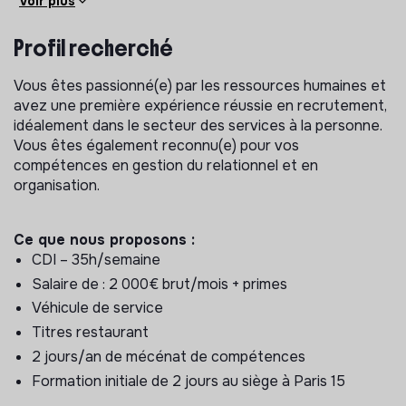
Voir plus
Organiser les formations et intégrations des
nouvelles recrues
Profil recherché
Collaborer avec les responsables de secteur pour
définir les besoins en sourcing
Vous êtes passionné(e) par les ressources humaines et
Assurer un suivi régulier des recrutements et veiller à
avez une première expérience réussie en recrutement,
la satisfaction des candidats et des équipes en
idéalement dans le secteur des services à la personne.
poste.
Vous êtes également reconnu(e) pour vos
compétences en gestion du relationnel et en
organisation.
Ce que nous proposons :
CDI – 35h/semaine
Salaire de : 2 000€ brut/mois + primes
Véhicule de service
Titres restaurant
2 jours/an de mécénat de compétences
Formation initiale de 2 jours au siège à Paris 15