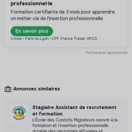
professionnel·le
transition sont publiés ici, comme responsable
RSE ou chef de projet bilan carbone.
Formation certifiante de 3 mois pour apprendre
un métier clé de l'insertion professionnelle
En savoir plus
3 mois • Paris ou Lyon • CPF, France Travail, OPCO
Plus d'informations
Site internet
Entreprise
Partenariat sponsorisé
Entre 50 et 250 salariés
Personnes âgées
Annonces similaires
Mesure d'impact
Petits-fils n'a pas encore transmis de mesure
Stagiaire Assistant de recrutement
d'impact
et formation
L’École des Cuistots Migrateurs oeuvre à la
formation et l’insertion professionnelle
durable des personnes réfugiées et