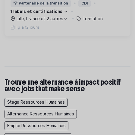
reconversion aux métiers de la rénovation
💡
Partenaire de la transition
CDI
énergétique : chefs de projet, installateurs de
1 labels et certifications
pompe à chaleur, etc.
Lille, France et 2 autres
Formation
Il y a 12 jours
Trouve une alternance à impact positif
avec jobs that make sense
Stage Ressources Humaines
Alternance Ressources Humaines
Emploi Ressources Humaines