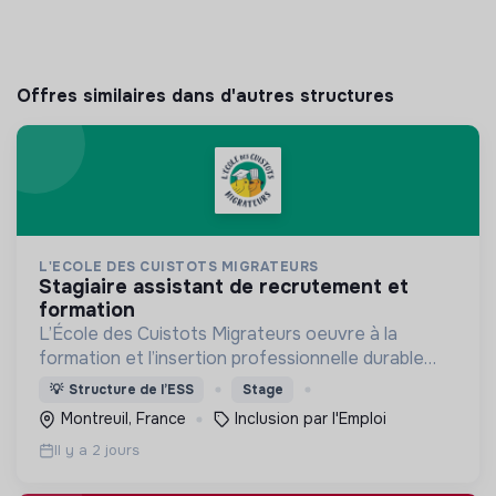
Offres similaires dans d'autres structures
L'ECOLE DES CUISTOTS MIGRATEURS
stagiaire assistant de recrutement et
formation
L’École des Cuistots Migrateurs oeuvre à la
formation et l’insertion professionnelle durable
des personnes réfugiées et ressortissants de
💡
Structure de l’ESS
Stage
pays tiers allophones par les métiers de la
Montreuil, France
Inclusion par l'Emploi
restauration .
Il y a 2 jours