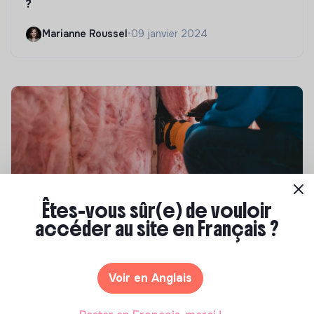
?
Marianne Roussel
•
09 janvier 2024
Êtes-vous sûr(e) de vouloir
accéder au site en Français ?
Compétences & formations
Top 8 des formations en rénovation
énergétique des bâtiments
Voir en Anglais
Marianne Roussel
•
21 janvier 2025