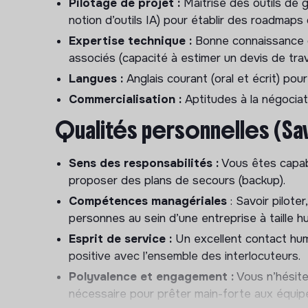
Pilotage de projet :
Maîtrise des outils de g
la qualité des prestations.
notion d’outils IA) pour établir des roadmaps c
Ancrage local :
Établir et entretenir des rel
Expertise technique :
Bonne connaissance d
(mairies, associations, voisinage, commerçants
associés (capacité à estimer un devis de trav
Sécurité :
Veiller au respect des normes de s
Langues :
Anglais courant (oral et écrit) pour
sites.
Commercialisation :
Aptitudes à la négociat
2. Gestion de Projets, Tr
Qualités personnelles (Sa
Pilotage des travaux légers :
Superviser les
de second œuvre (planification, suivi du budg
Sens des responsabilités :
Vous êtes capabl
proposer des plans de secours (backup).
Amélioration de l’expérience :
Proposer et
d’amélioration continue pour augmenter le con
Compétences managériales
: Savoir pilote
personnes au sein d’une entreprise à taille 
Décoration et Aménagement :
Participer a
au choix du mobilier pour maintenir l’esthétiq
Esprit de service :
Un excellent contact hum
positive avec l’ensemble des interlocuteurs.
3. Responsable relation cli
Polyvalence et engagement :
Vous n’hésitez
c
ommercialisation
(week-
nécessaire pour prêter main-forte aux équipes