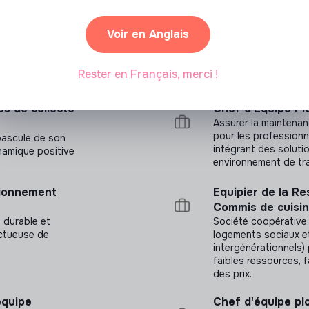
Voir en Anglais
Rester en Français, merci !
s de collecte
Chef d'Equipe Pl
Assurer la maintenan
pour les professionn
bascule de son
intégrant des soluti
ynamique positive
environnement de trav
tionnement
Equipier de la Re
Commis de cuisin
, durable et
Société coopérative 
ectueuse de
logements sociaux et
intergénérationnels)
faibles ressources, fa
des prix.
équipe
Chef d'équipe pl