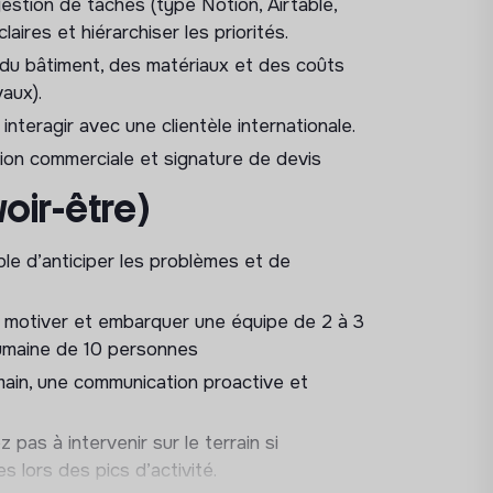
estion de tâches (type Notion, Airtable,
laires et hiérarchiser les priorités.
ations de confiance avec l’écosystème local
u bâtiment, des matériaux et des coûts
).
aux).
écurité, et d’hygiène sur l’ensemble des
 interagir avec une clientèle internationale.
ion commerciale et signature de devis
avaux et Aménagement
voir-être)
 projets de petits travaux d’entretien et
et, réception de chantier).
e d’anticiper les problèmes et de
 mettre en œuvre des projets
fort et la qualité perçue par nos clients.
r, motiver et embarquer une équipe de 2 à 3
humaine de 10 personnes
ctivement à la sélection des matériaux et
ue et l’harmonie des lieux Outwork.
ain, une communication proactive et
ent et
 pas à intervenir sur le terrain si
ends et vacances)
 lors des pics d’activité.