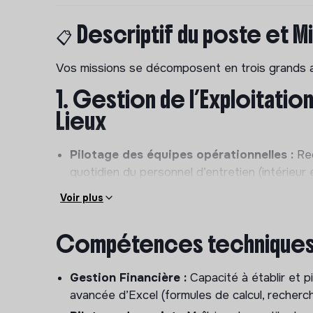
📋 Descriptif du poste et M
Vos missions se décomposent en trois grands a
1. Gestion de l’Exploitati
Lieux
Pilotage des équipes opérationnelles :
Rec
quotidien du personnel d’entretien (intérieur 
plannings, des remplacements, des congés et 
Voir plus
d’équipe positive.
Entretien et Maintenance :
Garantir le par
Compétences technique
identifiez les besoins en réparations (électric
assurez le suivi des interventions.
Gestion Financière :
Capacité à établir et pi
Gestion des prestataires :
Identifier, sélec
avancée d’Excel (formules de calcul, recherc
(artisans, transporteurs, prestataires de serv