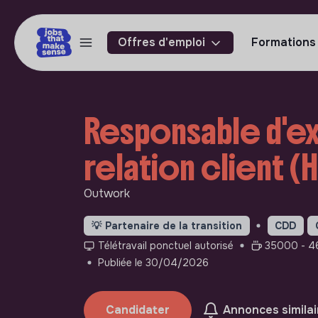
Offres d'emploi
Formations
Responsable d'ex
relation client (H
Outwork
💡
Partenaire de la transition
CDD
Télétravail ponctuel autorisé
35000 - 46
Publiée le 30/04/2026
Candidater
Annonces similai