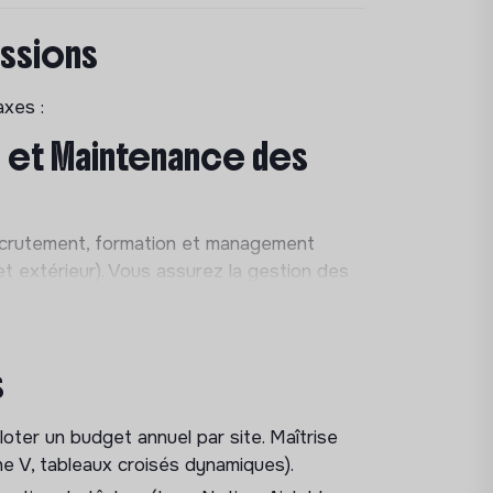
issions
xes :
on et Maintenance des
rutement, formation et management
et extérieur). Vous assurez la gestion des
veillez au maintien d’une collaboration
fait état de marche des équipements. Vous
s
ité, plomberie, chauffage, toiture) et
loter un budget annuel par site. Maîtrise
tionner et piloter les partenaires externes
he V, tableaux croisés dynamiques).
ices). Vous négociez les tarifs et contrôlez