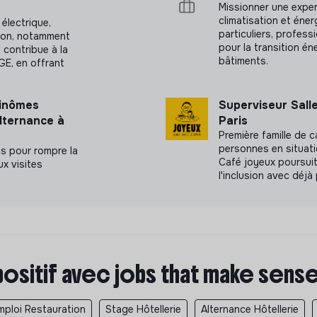
Missionner une exper
climatisation et éne
 électrique,
particuliers, profess
ation, notamment
pour la transition én
 contribue à la
bâtiments.
GE, en offrant
binômes
Superviseur Sall
alternance à
Paris
Première famille de 
personnes en situati
s pour rompre la
Café joyeux poursuit
x visites
l'inclusion avec déjà
positif avec jobs that make sens
mploi Restauration
Stage Hôtellerie
Alternance Hôtellerie