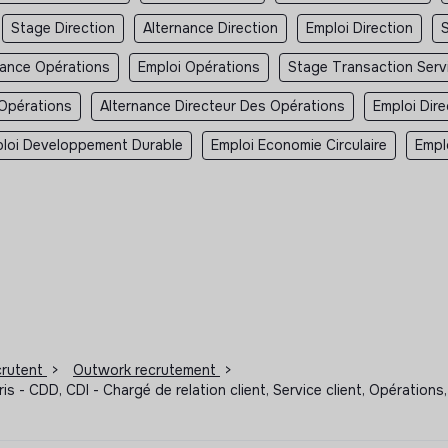
Stage Direction
Alternance Direction
Emploi Direction
nance Opérations
Emploi Opérations
Stage Transaction Serv
 Opérations
Alternance Directeur Des Opérations
Emploi Dir
loi Developpement Durable
Emploi Economie Circulaire
Empl
ecrutent
>
Outwork recrutement
>
aris - CDD, CDI - Chargé de relation client, Service client, Opérati