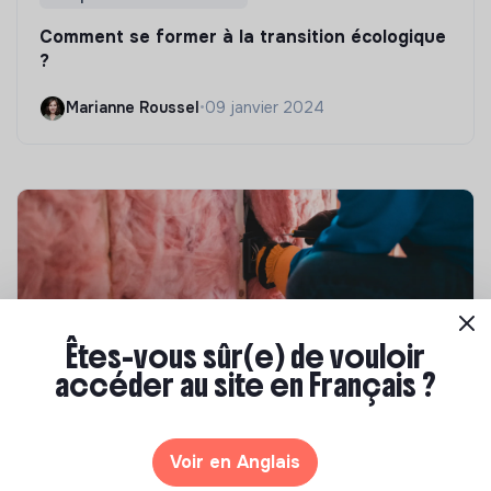
Comment se former à la transition écologique
?
Marianne Roussel
•
09 janvier 2024
Êtes-vous sûr(e) de vouloir
accéder au site en Français ?
Compétences & formations
Top 8 des formations en rénovation
Voir en Anglais
énergétique des bâtiments