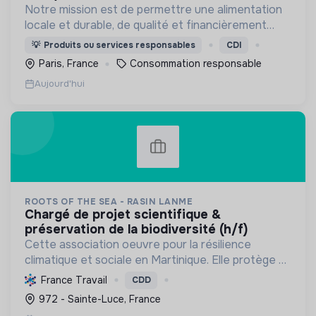
Notre mission est de permettre une alimentation
locale et durable, de qualité et financièrement
abordable.
💡
Produits ou services responsables
CDI
Paris, France
Consommation responsable
Aujourd'hui
ROOTS OF THE SEA - RASIN LANME
chargé de projet scientifique &
préservation de la biodiversité (h/f)
Cette association oeuvre pour la résilience
climatique et sociale en Martinique. Elle protège et
restaure les écosystèmes marins et côtiers,
France Travail
CDD
sensibilise le public et mobilise les citoyens pour un
972 - Sainte-Luce, France
aven...