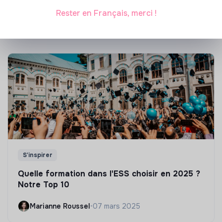
Rester en Français, merci !
Marianne Roussel
•
21 janvier 2025
S'inspirer
Quelle formation dans l'ESS choisir en 2025 ?
Notre Top 10
Marianne Roussel
•
07 mars 2025