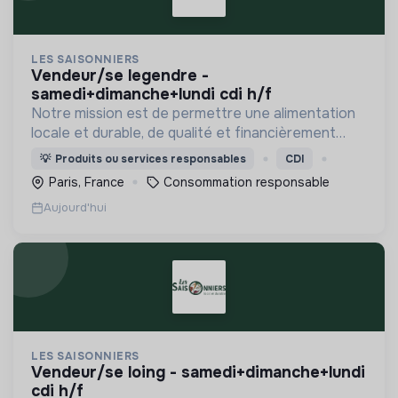
LES SAISONNIERS
vendeur/se legendre -
samedi+dimanche+lundi cdi h/f
Notre mission est de permettre une alimentation
locale et durable, de qualité et financièrement
abordable.
💡
Produits ou services responsables
CDI
Paris, France
Consommation responsable
Aujourd'hui
LES SAISONNIERS
vendeur/se loing - samedi+dimanche+lundi
cdi h/f