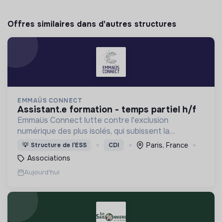
Offres similaires dans d'autres structures
EMMAÜS CONNECT
assistant.e formation - temps partiel h/f
Emmaüs Connect lutte contre l'exclusion
numérique des plus isolés, qui subissent la
dématérialisation de la plupart des services du
Paris, France
💡
Structure de l’ESS
CDI
quotidien.
Associations
Aujourd'hui