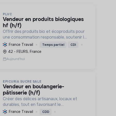
PLVC
vendeur en produits biologiques
hf (h/f)
Offrir des produits bio et écoproduits pour
une consommation responsable, soutenir la
filière bio et la solidarité, en limitant notre
France Travail
Temps partiel
CDI
impact environnemental.
42 - FEURS, France
Aujourd'hui
EPICURIA SUCRE SALE
vendeur en boulangerie-
pâtisserie (h/f)
Créer des délices artisanaux, locaux et
durables, tout en favorisant le
développement local et l'emploi, pour une
France Travail
CDD
expérience savoureuse et responsable.