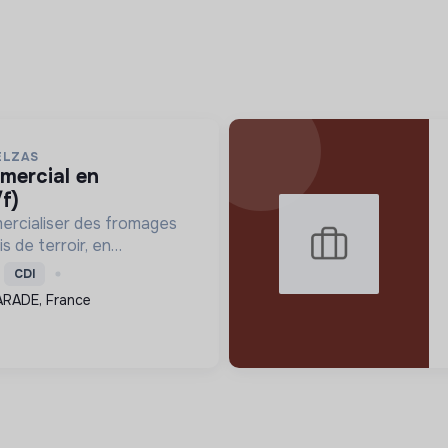
ELZAS
f)
ercialiser des fromages
s de terroir, en
ture locale et biologique,
CDI
 un modèle économique
ARADE, France
.