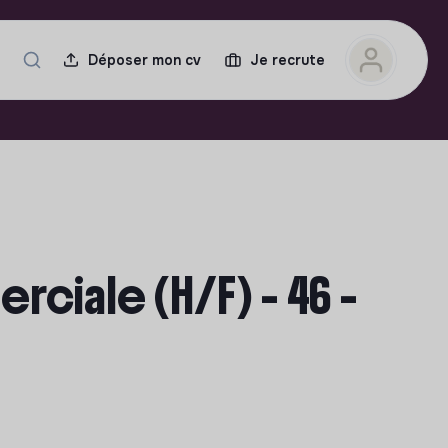
Déposer mon cv
Je recrute
iale (H/F) - 46 -