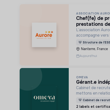
ASSOCIATION AURO
chef(fe) de production et
prestations de
L’association Auro
accompagne vers 
personnes en situa
💡
Structure de l’ES
d’exclusion via l’h
Nanterre, France
l’insertion sociale
Aujourd'hui
OMEVA
gérant.e ind
Cabinet de recrut
mettons en relati
soucieuses de leur
💡
Cabinet de recru
ensemble pour un f
2 labels et certifi