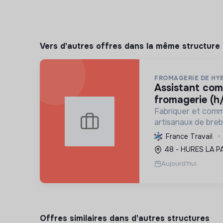
Vers d'autres offres dans la même structure
FROMAGERIE DE HY
assistant commercial en
fromagerie (h/
Fabriquer et comm
artisanaux de brebi
soutenant l'agricul
France Travail
et en promouvant
48 - HURES LA P
et social équitable
Aujourd'hui
Offres similaires dans d'autres structures