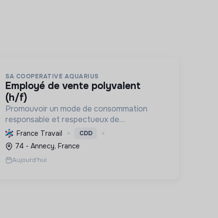
SA COOPERATIVE AQUARIUS
employé de vente polyvalent
(h/f)
Promouvoir un mode de consommation
responsable et respectueux de
l'environnement, en offrant des produits bio
France Travail
CDD
et équitables, en réduisant les déchets et
74 - Annecy, France
en soutenant l'économie locale et solidaire.
Aujourd'hui