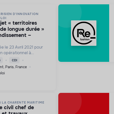
RISIEN D'INNOVATION
PLOI
de longue durée »
ondissement –
e le 23 Avril 2021 pour
n opérationnel à
xpérimentation
S
CDI
 Chômeur de Longue
t, Paris, France
loi
S LA CHARENTE MARITIME
 et travaux