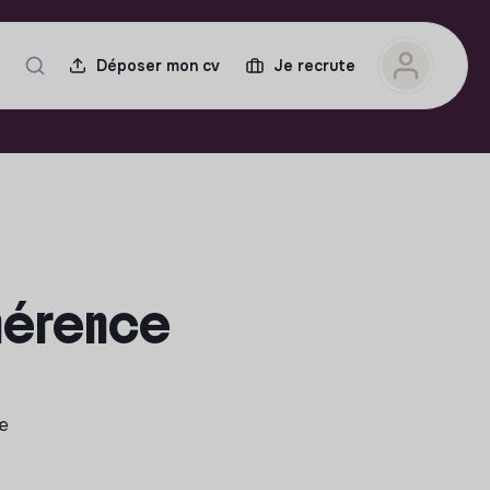
Déposer mon cv
Je recrute
ohérence
le