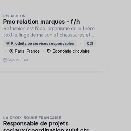
REFASHION
pmo relation marques - f/h
Refashion est l'éco-organisme de la filière
textile, linge de maison et chaussures et
une entreprise privée à but non lucratif,
💡
Produits ou services responsables
CDI
agréée, depuis 2009, par le Ministère de la
Paris, France
Économie circulaire
Transition écologique.
Aujourd'hui
LA CROIX-ROUGE FRANÇAISE
responsable de projets
sociaux/coordination suivi ctr