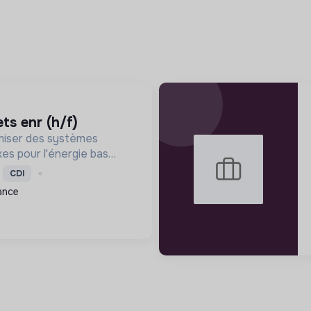
ets enr (h/f)
miser des systèmes
xes pour l'énergie bas
ité durable, en
CDI
nnovation et une
ance