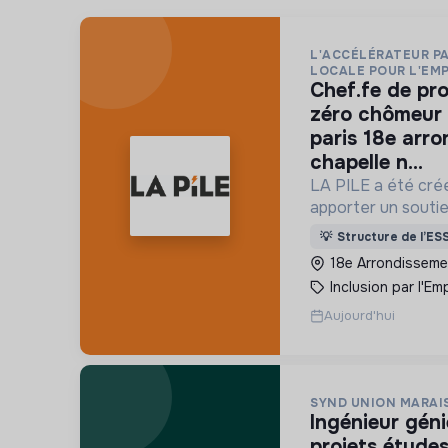
L'ACCÉLÉRATEUR PA
LOCALE POUR L'EM
chef.fe de projet « territoires
zéro chômeur 
paris 18e arr
chapelle n...
LA PILE a été créé
apporter un soutie
l'essaimage de l’e
💡
Structure de l’ES
"Territoires Zéro
18e Arrondissemen
Durée" à Paris
Inclusion par l'Emp
Aujourd'hui
SYND UNION MARAI
ingénieur génie civil chef de
projets études