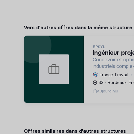
Vers d'autres offres dans la même structure
EPSYL
ingénieur proj
Concevoir et opti
industriels comple
carbone et la mobil
France Travail
s'appuyant sur l'i
33 - Bordeaux, Fr
démarche RSE.
Aujourd'hui
Offres similaires dans d'autres structures