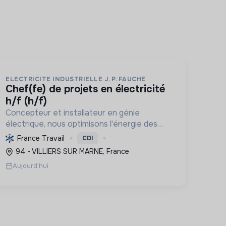
ELECTRICITE INDUSTRIELLE J. P. FAUCHE
chef(fe) de projets en électricité
h/f (h/f)
Concepteur et installateur en génie
électrique, nous optimisons l'énergie des
entreprises et collectivités. Engagés dans
France Travail
CDI
la transition écologique avec le Label RGE,
94 - VILLIERS SUR MARNE, France
nous offrons des solutions innovant...
Aujourd'hui