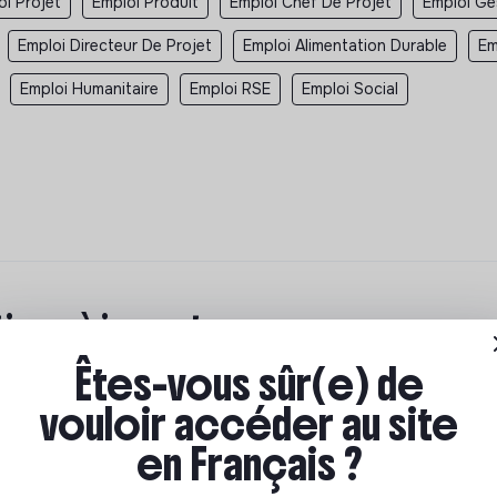
oi Projet
Emploi Produit
Emploi Chef De Projet
Emploi Ge
Emploi Directeur De Projet
Emploi Alimentation Durable
Em
Emploi Humanitaire
Emploi RSE
Emploi Social
ions à impact
Êtes-vous sûr(e) de
ar où commencer ? Pas de panique, on te propose une
n écologique et solidaire !
vouloir accéder au site
en Français ?