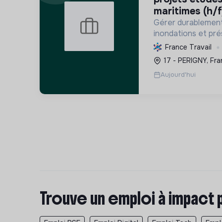
maritimes (h/f
Gérer durablement 
inondations et pré
marais et zones h
France Travail
Maritime, par l'ingé
17 - PERIGNY, Fra
d'œuvre.
Aujourd'hui
Trouve un emploi à impact 