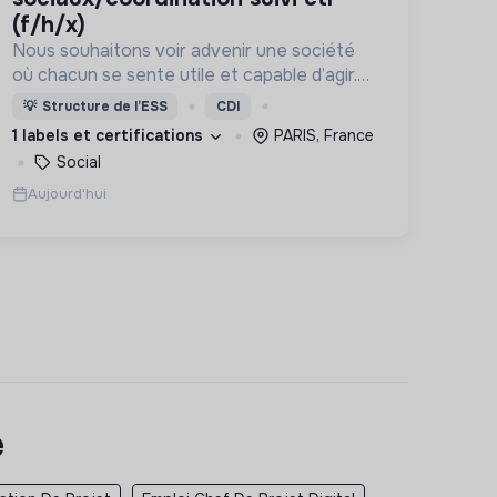
(f/h/x)
Nous souhaitons voir advenir une société
où chacun se sente utile et capable d’agir.
Pour cela, nous proposons des moyens et
💡
Structure de l’ESS
CDI
des lieux d’engagement innovants et
1 labels et certifications
PARIS, France
adaptés à tous.
Social
Aujourd'hui
e