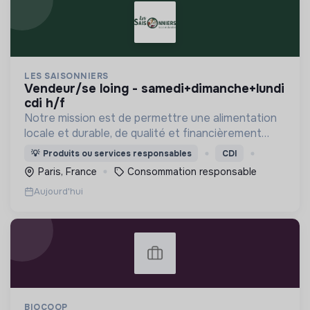
LES SAISONNIERS
vendeur/se loing - samedi+dimanche+lundi
cdi h/f
Notre mission est de permettre une alimentation
locale et durable, de qualité et financièrement
abordable.
💡
Produits ou services responsables
CDI
Paris, France
Consommation responsable
Aujourd'hui
BIOCOOP