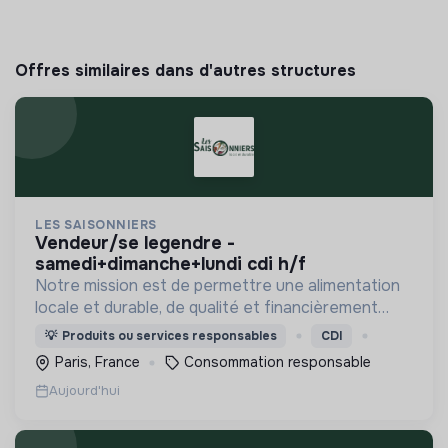
Offres similaires dans d'autres structures
LES SAISONNIERS
vendeur/se legendre -
samedi+dimanche+lundi cdi h/f
Notre mission est de permettre une alimentation
locale et durable, de qualité et financièrement
abordable.
💡
Produits ou services responsables
CDI
Paris, France
Consommation responsable
Aujourd'hui