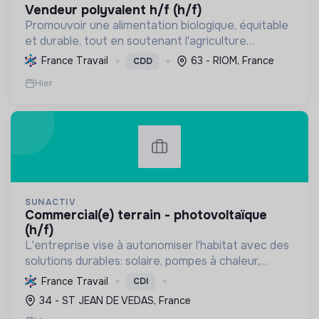
vendeur polyvalent h/f (h/f)
Promouvoir une alimentation biologique, équitable
et durable, tout en soutenant l'agriculture
paysanne, en réduisant les déchets et en agissant
France Travail
63 - RIOM, France
CDD
pour une société plus juste et solidaire.
Hier
SUNACTIV
commercial(e) terrain - photovoltaïque
(h/f)
L'entreprise vise à autonomiser l'habitat avec des
solutions durables: solaire, pompes à chaleur,
isolation, etc. Elle aide à réduire l'empreinte
France Travail
CDI
carbone et les factures énergétiques. Elle détient
34 - ST JEAN DE VEDAS, France
le ...