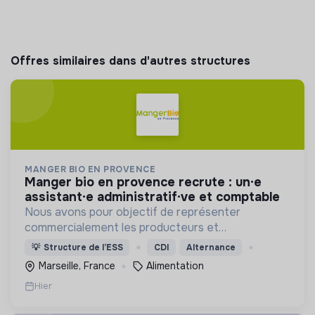
Offres similaires dans d'autres structures
MANGER BIO EN PROVENCE
manger bio en provence recrute : un·e
assistant·e administratif·ve et comptable
Nous avons pour objectif de représenter
commercialement les producteurs et
transformateurs BIO de la région SUD auprès des
💡
Structure de l’ESS
CDI
Alternance
collectivités afin d’introduire les produits BIO et
Marseille, France
Alimentation
LOCAUX dans les cantines.
Hier