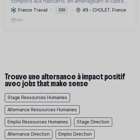
complets aux habitants, en aménageant le cadre
de vie et en promouvant une transition écologique
France Travail
49 - CHOLET, France
CDI
et sociale durable, via des politiques ambitieuses.
Hier
Trouve une alternance à impact positif
avec jobs that make sense
Stage Ressources Humaines
Alternance Ressources Humaines
Emploi Ressources Humaines
Stage Direction
Alternance Direction
Emploi Direction