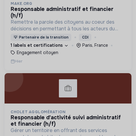
MAKE.ORG
responsable administratif et financier
(h/f)
Remettre la parole des citoyens au coeur des
décisions en permettant à tous les acteurs du
changement (citoyens, entreprises, institutions..)
💡
Partenaire de la transition
CDI
de collaborer grâce à une plateforme numérique
1 labels et certifications
Paris, France
Engagement citoyen
Hier
CHOLET AGGLOMÉRATION
responsable d'activité suivi administratif
et financier (h/f)
Gérer un territoire en offrant des services