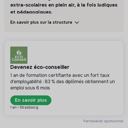
extra-scolaires en plein air, à la fois ludiques
et pédagogiques.
En savoir plus sur la structure
Découvrir
Suivre
💡
Produits ou services responsables
La mission de cette entreprise est de concevoir
des produits ou proposer des services éco-
Devenez éco-conseiller
responsables alignés avec les besoins de la
1 an de formation certifiante avec un fort taux
transformation écologique et solidaire.
d'employabilité : 83 % des diplômés obtiennent un
emploi sous 6 mois
En savoir plus
Plus d'informations
1 an • Strasbourg
Site internet
Entreprise
Partenariat sponsorisé
< 15 personnes
Éducation