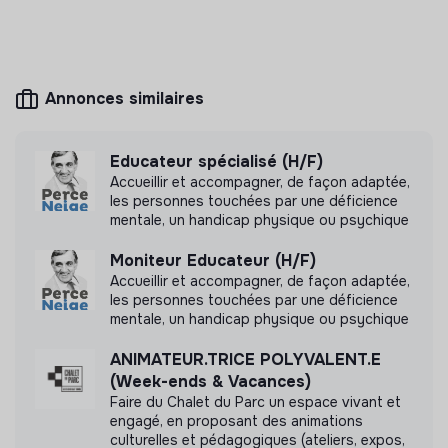
Mesure d'impact
Annonces similaires
Les Décliques n'a pas encore transmis de mesure
d'impact
Educateur spécialisé (H/F)
Accueillir et accompagner, de façon adaptée,
les personnes touchées par une déficience
mentale, un handicap physique ou psychique
Labels et certifications
Moniteur Educateur (H/F)
Accueillir et accompagner, de façon adaptée,
les personnes touchées par une déficience
Référencé par Shift Your Job.
mentale, un handicap physique ou psychique
ANIMATEUR.TRICE POLYVALENT.E
(Week-ends & Vacances)
Faire du Chalet du Parc un espace vivant et
engagé, en proposant des animations
Documents
culturelles et pédagogiques (ateliers, expos,