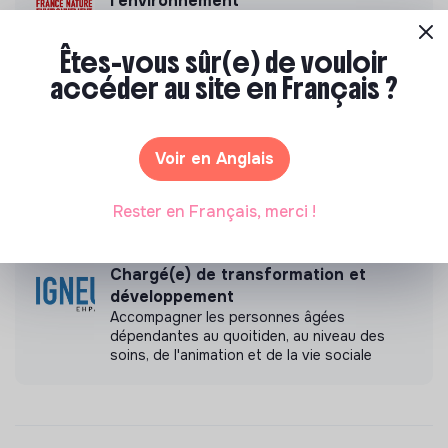
l’environnement
La sauvegarde et la connaissance des
milieux naturels et des espèces qui les
Êtes-vous sûr(e) de vouloir
peuplent, par l’expertise naturaliste ainsi que
par la transmission à tous publics et
accéder au site en Français ?
l’éducation des générations futures.
Educateur spécialisé (F/H/X)
Voir en Anglais
Nous souhaitons voir advenir une société où
chacun se sente utile et capable d’agir. Pour
cela, nous proposons des moyens et des
Rester en Français, merci !
lieux d’engagement innovants et adaptés à
tous.
Chargé(e) de transformation et
développement
Accompagner les personnes âgées
dépendantes au quoitiden, au niveau des
soins, de l'animation et de la vie sociale