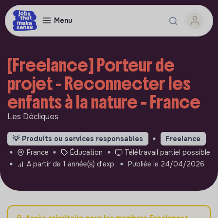
Menu
[Freelance] Porteur de
projet - Reconnecter les
enfants à la nature - France
Les Décliques
💡
Produits ou services responsables
Freelance
France
Éducation
Télétravail partiel possible
A partir de 1 année(s) d'exp.
Publiée le 24/04/2026
Accès prioritaire pour les membres Freelance+