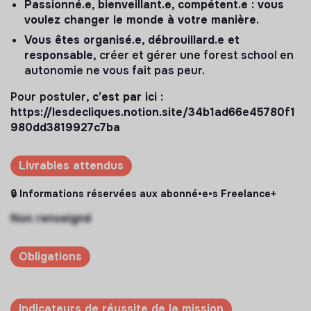
Passionné.e, bienveillant.e, compétent.e : vous
voulez changer le monde à votre manière.
Vous êtes organisé.e, débrouillard.e et
responsable,
créer et gérer une forest school en
autonomie ne vous fait pas peur.
Pour
postuler
, c’est par ici :
https://lesdecliques.notion.site/34b1ad66e45780f1
980dd3819927c7ba
Livrables attendus
🔒 Informations réservées aux abonné•e•s Freelance+
Non renseigné
Obligations
Indicateurs de réussite de la mission