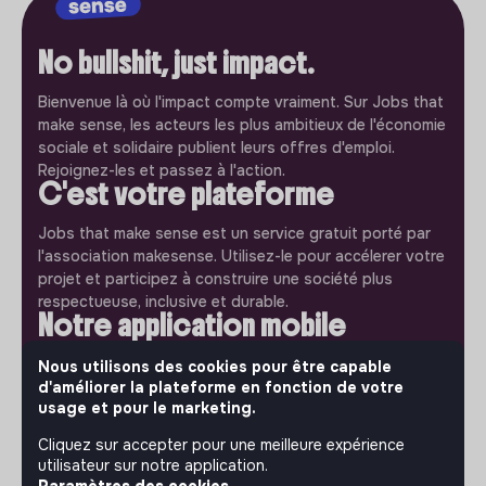
No bullshit, just impact.
Bienvenue là où l'impact compte vraiment. Sur Jobs that
make sense, les acteurs les plus ambitieux de l'économie
sociale et solidaire publient leurs offres d'emploi.
Rejoignez-les et passez à l'action.
C'est votre plateforme
Jobs that make sense est un service gratuit porté par
l'association makesense. Utilisez-le pour accélerer votre
projet et participez à construire une société plus
respectueuse, inclusive et durable.
Notre application mobile
Ne ratez jamais un message d’un recruteur. Recevez une
Nous utilisons des cookies pour être capable
notification et répondez simplement depuis l’app.
d'améliorer la plateforme en fonction de votre
usage et pour le marketing.
iPhone
Android
Cliquez sur accepter pour une meilleure expérience
utilisateur sur notre application.