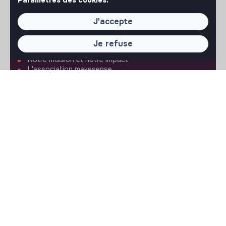
Paramètres des cookies.
J'accepte
À PROPOS
Je refuse
La plateforme
Notre mission et notre impact
L'association makesense
Proposition de partenariat
LIENS UTILES
Toutes les annonces
Se former à l'impact
Le media
Publier une annonce
Connexion
Créer un compte
Editer mon profil
Espace recruteur
Les fiches métiers
Offres d'emploi
Offres de stage