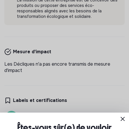
La mission de cette entreprise est de concevoir des
Éducation
produits ou proposer des services éco-
Il y a 3 mois
responsables alignés avec les besoins de la
transformation écologique et solidaire.
Mesure d'impact
Les Décliques n'a pas encore transmis de mesure
d'impact
Labels et certifications
Référencé par Shift Your Job.
Êtes-vous sûr(e) de vouloir