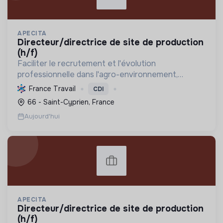
APECITA
directeur/directrice de site de production
(h/f)
Faciliter le recrutement et l'évolution
professionnelle dans l'agro-environnement,
promouvoir les emplois verts et l'agriculture
France Travail
CDI
durable, tout en soutenant l'insertion
66 - Saint-Cyprien, France
professionnelle et la mutualisat...
Aujourd'hui
APECITA
directeur/directrice de site de production
(h/f)