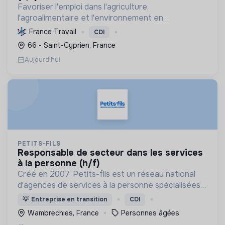
Favoriser l'emploi dans l'agriculture,
l'agroalimentaire et l'environnement en
connectant candidats et employeurs, et en
France Travail
CDI
promouvant les métiers de la transition
66 - Saint-Cyprien, France
écologique.
Aujourd'hui
PETITS-FILS
responsable de secteur dans les services
à la personne (h/f)
Créé en 2007, Petits-fils est un réseau national
d'agences de services à la personne spécialisées
dans l'aide à domicile pour les personnes âgées.
💡
Entreprise en transition
CDI
Wambrechies, France
Personnes âgées