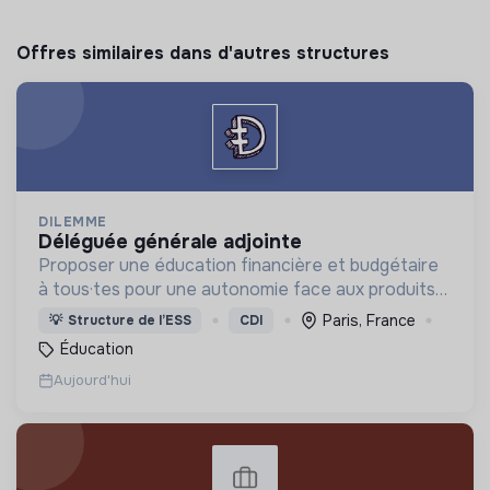
Offres similaires dans d'autres structures
DILEMME
déléguée générale adjointe
Proposer une éducation financière et budgétaire
à tous·tes pour une autonomie face aux produits
financiers, bancaires et assurantiels et briser le
Paris, France
💡
Structure de l’ESS
CDI
tabou autour de l'argent.
Éducation
Aujourd'hui