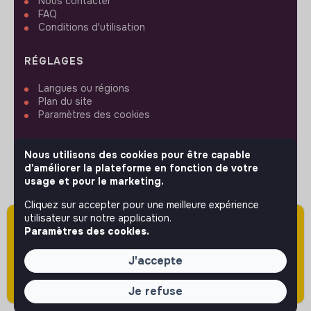
Nous contacter
FAQ
Conditions d'utilisation
RÉGLAGES
Langues ou régions
Plan du site
Paramètres des cookies
Nous utilisons des cookies pour être capable
d'améliorer la plateforme en fonction de votre
usage et pour le marketing.
SUIVEZ-NOUS
Cliquez sur accepter pour une meilleure expérience
utilisateur sur notre application.
Attention cette annonce a été publiée il y a
Paramètres des cookies.
plus de 60 jours (le 11/12/2025) et est sans
© 2026 jobs that makesense.
doute expirée ou non mise à jour.
J'accepte
Je refuse