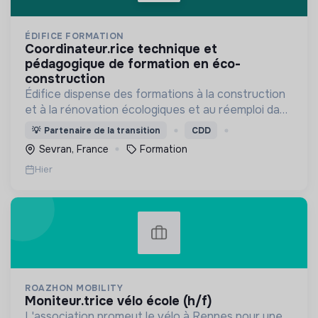
ÉDIFICE FORMATION
coordinateur.rice technique et
pédagogique de formation en éco-
construction
Édifice dispense des formations à la construction
et à la rénovation écologiques et au réemploi dans
le bâtiment. Nos formations s'adressent à des
💡
Partenaire de la transition
CDD
personnes en activité et des demandeurs
Sevran, France
Formation
d'emploi.
Hier
ROAZHON MOBILITY
moniteur.trice vélo école (h/f)
L'association promeut le vélo à Rennes pour une