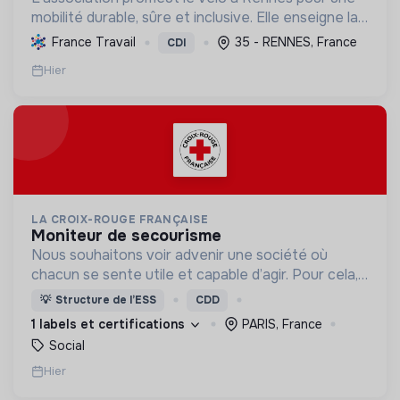
mobilité durable, sûre et inclusive. Elle enseigne la
pratique et la sécurité, favorisant l'autonomie et
France Travail
35 - RENNES, France
CDI
l'écologie.
Hier
LA CROIX-ROUGE FRANÇAISE
moniteur de secourisme
Nous souhaitons voir advenir une société où
chacun se sente utile et capable d’agir. Pour cela,
nous proposons des moyens et des lieux
💡
Structure de l’ESS
CDD
d’engagement innovants et adaptés à tous.
1 labels et certifications
PARIS, France
Social
Hier