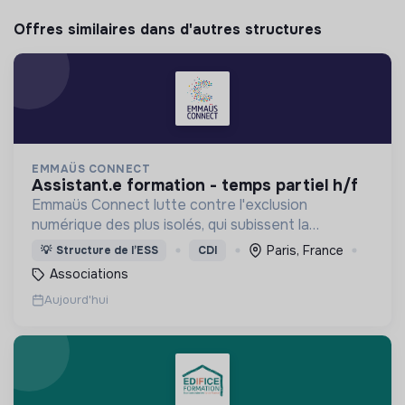
Offres similaires dans d'autres structures
EMMAÜS CONNECT
assistant.e formation - temps partiel h/f
Emmaüs Connect lutte contre l'exclusion
numérique des plus isolés, qui subissent la
dématérialisation de la plupart des services du
Paris, France
💡
Structure de l’ESS
CDI
quotidien.
Associations
Aujourd'hui