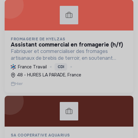
FROMAGERIE DE HYELZAS
assistant commercial en fromagerie (h/f)
Fabriquer et commercialiser des fromages
artisanaux de brebis de terroir, en soutenant
l'agriculture locale et biologique, et en promouvant
France Travail
CDI
un modèle économique et social équitable.
48 - HURES LA PARADE, France
Hier
SA COOPERATIVE AQUARIUS