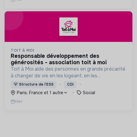
TOIT À MOI
responsable développement des
générosités - association toit à moi
Toit à Moi aide des personnes en grande précarité
à changer de vie en les logeant, en les
accompagnant pour résoudre leurs
💡
Structure de l’ESS
CDI
problématiques, et en créant du lien social pour
Paris, France et 1 autre
Social
sortir de l'exclusion.
Hier