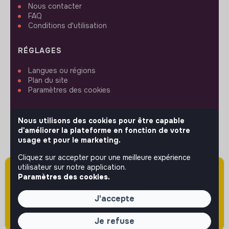
Nous contacter
FAQ
Conditions d'utilisation
RÉGLAGES
Langues ou régions
Plan du site
Paramètres des cookies
Nous utilisons des cookies pour être capable
d'améliorer la plateforme en fonction de votre
usage et pour le marketing.
SUIVEZ-NOUS
Cliquez sur accepter pour une meilleure expérience
utilisateur sur notre application.
Attention cette annonce a été publiée il y a
Paramètres des cookies.
plus de 60 jours (le 27/04/2026) et est sans
© 2026 jobs that makesense.
doute expirée ou non mise à jour.
J'accepte
Je refuse