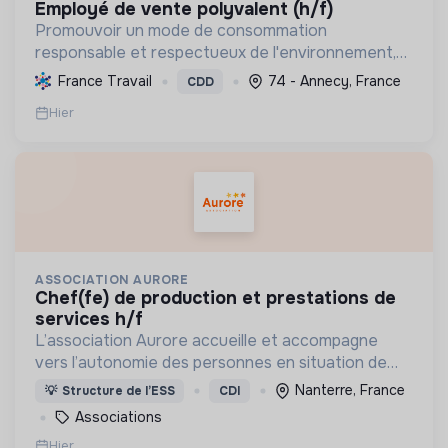
employé de vente polyvalent (h/f)
Promouvoir un mode de consommation
responsable et respectueux de l'environnement,
en offrant des produits bio et équitables, en
France Travail
74 - Annecy, France
CDD
réduisant les déchets et en soutenant l'économie
Hier
locale et solidaire.
ASSOCIATION AURORE
chef(fe) de production et prestations de
services h/f
L’association Aurore accueille et accompagne
vers l’autonomie des personnes en situation de
précarité ou d’exclusion via l’hébergement, les
Nanterre, France
💡
Structure de l’ESS
CDI
soins et l’insertion sociale et professionnelle.
Associations
Hier