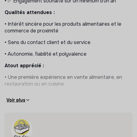
• ✅ Engagement souhaité sur un minimum d'un an
• Des perspectives d'évolution concrètes à mesure que
l'entreprise grandit
Qualités attendues :
• Intérêt sincère pour les produits alimentaires et le
commerce de proximité
• Sens du contact client et du service
• Autonomie, fiabilité et polyvalence
Atout apprécié :
• Une première expérience en vente alimentaire, en
restauration ou en cuisine
Voir plus