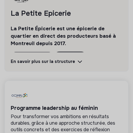
La Petite Epicerie
La Petite Épicerie est une épicerie de
quartier en direct des producteurs basé à
Montreuil depuis 2017.
Découvrir
Suivre
En savoir plus sur la structure
💡
Produits ou services responsables
La mission de cette entreprise est de concevoir
des produits ou proposer des services éco-
responsables alignés avec les besoins de la
Programme leadership au féminin
transformation écologique et solidaire.
Pour transformer vos ambitions en résultats
durables, grâce à une approche structurée, des
outils concrets et des exercices de réflexion