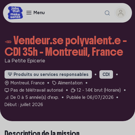
Menu
🥕 Vendeur.se polyvalent.e –
CDI 35h - Montreuil, France
La Petite Epicerie
💡
Produits ou services responsables
CDI
Montreuil, France
Alimentation
Pas de télétravail autorisé
12 - 14€ brut (Horaire)
De 0 à 5 année(s) d'exp.
Publiée le 06/07/2026
Début : juillet 2026
Description de la mission