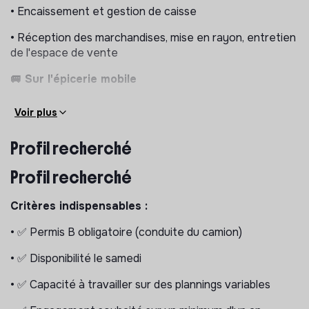
• Encaissement et gestion de caisse
• Réception des marchandises, mise en rayon, entretien
de l'espace de vente
🚐 Sur l'épicerie mobile
• Participation aux tournées du camion (installation,
Voir plus
vente, rangement)
Profil recherché
• Représentation de la Petite Épicerie hors les murs
Ce que nous proposons
Profil recherché
• CDI 35h/semaine – 12 à 13 € brut/heure
Critères indispensables :
• Une structure solide, en pleine phase de
• ✅ Permis B obligatoire (conduite du camion)
développement
• ✅ Disponibilité le samedi
• Une équipe à taille humaine, engagée et exigeante
• ✅ Capacité à travailler sur des plannings variables
• Un poste polyvalent offrant une réelle autonomie