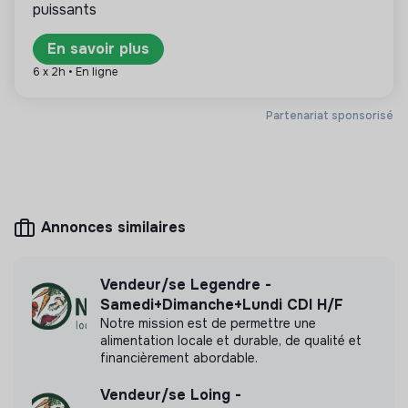
puissants
Plus d'informations
En savoir plus
Site internet
Entreprise
6 x 2h • En ligne
< 15 personnes
Alimentation
Partenariat sponsorisé
Mesure d'impact
La Petite Epicerie n'a pas encore transmis de
Annonces similaires
mesure d'impact
Vendeur/se Legendre -
Samedi+Dimanche+Lundi CDI H/F
Notre mission est de permettre une
Labels et certifications
alimentation locale et durable, de qualité et
financièrement abordable.
Cette structure n'a pas souhaité nous
communiquer les labels ou certifications qu'elle a
Vendeur/se Loing -
pu obtenir.