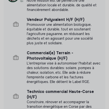
Cette structure n'a pas souhaité nous
Notre mission est de permettre une
alimentation locale et durable, de qualité et
communiquer les labels ou certifications qu'elle a
financièrement abordable.
pu obtenir.
Vendeur Polyvalent H/F (H/F)
Promouvoir une alimentation biologique,
équitable et durable, tout en soutenant
l'agriculture paysanne, en réduisant les
Documents
déchets et en agissant pour une société
plus juste et solidaire.
N'a pas encore communiqué de documents de
transparence
Commercial(e) Terrain -
Photovoltaïque (H/F)
L'entreprise vise à autonomiser l'habitat avec
des solutions durables: solaire, pompes à
chaleur, isolation, etc. Elle aide à réduire
l'empreinte carbone et les factures
énergétiques. Elle détient le Label RGE.
Technico commercial Haute-Corse
(H/F)
Construire, rénover et accompagner la
transition énergétique en Corse par des