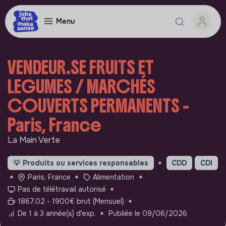
Menu
VENDEUR.SE FRUITS ET
LEGUMES / MARCHÉS
COUVERTS PERMANENTS -
Paris, France
La Main Verte
💡
Produits ou services responsables
CDD
CDI
Paris, France
Alimentation
Pas de télétravail autorisé
1867.02 - 1900€ brut (Mensuel)
De 1 à 3 année(s) d'exp.
Publiée le 09/06/2026