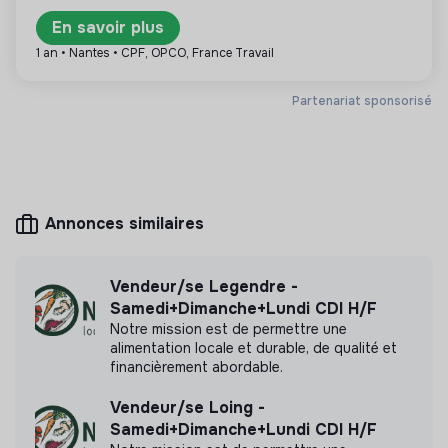
En savoir plus
1 an • Nantes • CPF, OPCO, France Travail
Plus d'informations
Partenariat sponsorisé
Site internet
Entreprise
Entre 15 et 50 salariés
Alimentation
Annonces similaires
Mesure d'impact
La Main Verte n'a pas encore transmis de mesure
Vendeur/se Legendre -
d'impact
Samedi+Dimanche+Lundi CDI H/F
Notre mission est de permettre une
alimentation locale et durable, de qualité et
financièrement abordable.
Labels et certifications
Vendeur/se Loing -
Samedi+Dimanche+Lundi CDI H/F