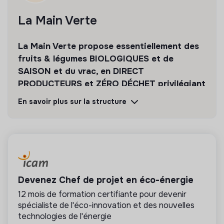
La Main Verte
La Main Verte propose essentiellement des
fruits & légumes BIOLOGIQUES et de
SAISON et du vrac, en DIRECT
PRODUCTEURS et ZÉRO DÉCHET privilégiant
des produits de qualité au prix juste.
En savoir plus sur la structure
Découvrir
Suivre
💡
Produits ou services responsables
Devenez Chef de projet en éco-énergie
La mission de cette entreprise est de concevoir
des produits ou proposer des services éco-
12 mois de formation certifiante pour devenir
responsables alignés avec les besoins de la
spécialiste de l'éco-innovation et des nouvelles
transformation écologique et solidaire.
technologies de l'énergie