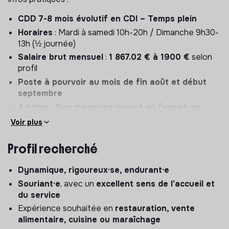
CDD 7-8 mois évolutif en CDI – Temps plein
Horaires
: Mardi à samedi 10h-20h / Dimanche 9h30-
13h (½ journée)
Salaire brut mensuel
:
1 867.02 € à 1900 €
selon
profil
Poste à pourvoir au mois de fin août et début
septembre
A noter : Nos magasins seront en fermeture
estivale du dimanche 26 juillet 2026 et
Voir plus
réouvriront le vendredi 21 août 2026.
Profil recherché
Dynamique, rigoureux·se, endurant·e
Souriant·e
, avec un
excellent sens de l’accueil et
du service
Expérience souhaitée en
restauration, vente
alimentaire, cuisine ou maraîchage