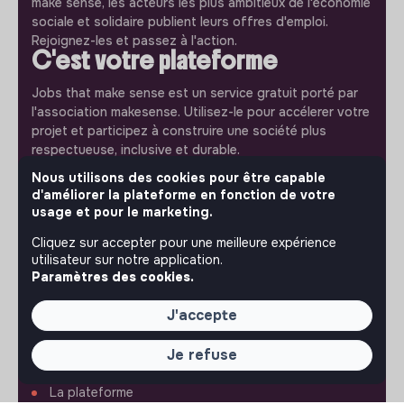
make sense, les acteurs les plus ambitieux de l'économie
sociale et solidaire publient leurs offres d'emploi.
Rejoignez-les et passez à l'action.
C'est votre plateforme
Jobs that make sense est un service gratuit porté par
l'association makesense. Utilisez-le pour accélerer votre
projet et participez à construire une société plus
respectueuse, inclusive et durable.
Notre application mobile
Nous utilisons des cookies pour être capable
d'améliorer la plateforme en fonction de votre
Ne ratez jamais un message d’un recruteur. Recevez une
usage et pour le marketing.
notification et répondez simplement depuis l’app.
Cliquez sur accepter pour une meilleure expérience
iPhone
Android
utilisateur sur notre application.
Paramètres des cookies.
J'accepte
Je refuse
À PROPOS
La plateforme