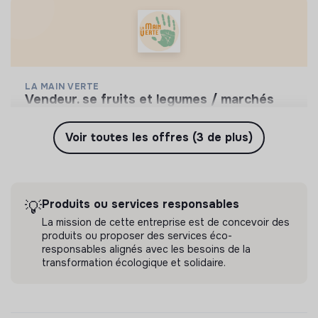
LA MAIN VERTE
vendeur. se fruits et legumes / marchés
couverts permanents
La Main Verte propose essentiellement des fruits
Voir toutes les offres (3 de plus)
& légumes BIOLOGIQUES et de SAISON et du
vrac, en DIRECT PRODUCTEURS et ZÉRO
💡
Produits ou services responsables
CDD
CDI
DÉCHET privilégiant des produits de qualité au prix
Paris, France
Alimentation
juste.
Produits ou services responsables
💡
Il y a 2 mois
La mission de cette entreprise est de concevoir des
produits ou proposer des services éco-
responsables alignés avec les besoins de la
transformation écologique et solidaire.