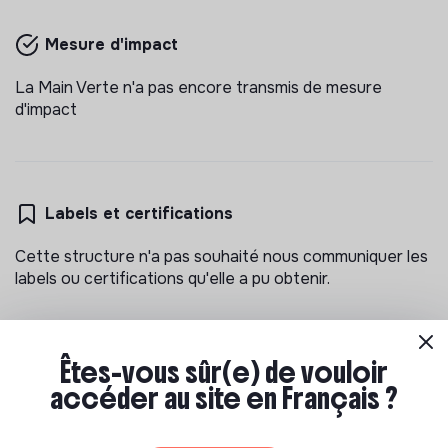
LA MAIN VERTE
responsable magasin producteurs bio f/h
Mesure d'impact
La Main Verte propose essentiellement des fruits
& légumes BIOLOGIQUES et de SAISON et du
La Main Verte n'a pas encore transmis de mesure
vrac, en DIRECT PRODUCTEURS et ZÉRO
d'impact
💡
Produits ou services responsables
CDD
CDI
DÉCHET privilégiant des produits de qualité au prix
Vannes, France
Alimentation
juste.
Il y a 2 mois
Labels et certifications
Cette structure n'a pas souhaité nous communiquer les
labels ou certifications qu'elle a pu obtenir.
Êtes-vous sûr(e) de vouloir
Documents
accéder au site en Français ?
N'a pas encore communiqué de documents de
transparence