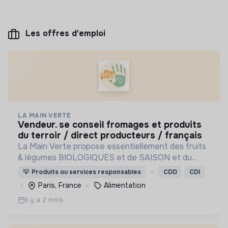
Les offres d'emploi
LA MAIN VERTE
vendeur. se conseil fromages et produits
du terroir / direct producteurs / français
La Main Verte propose essentiellement des fruits
& légumes BIOLOGIQUES et de SAISON et du
vrac, en DIRECT PRODUCTEURS et ZÉRO
💡
Produits ou services responsables
CDD
CDI
DÉCHET privilégiant des produits de qualité au prix
Paris, France
Alimentation
juste.
Il y a 2 mois