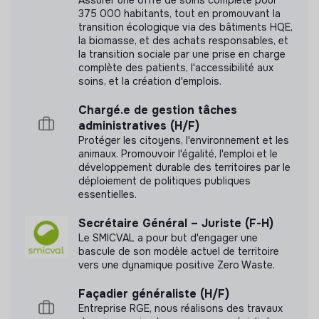
Rouge française inscrit dans sa stratégie
deux
375 000 habitants, tout en promouvant la
engagements ambitieux en faveur de
transition écologique via des bâtiments HQE,
Plus d'informations
l’environnement
. Avec pour double objectif de
la biomasse, et des achats responsables, et
la transition sociale par une prise en charge
sensibiliser et outiller
100% de ses volontaires aux
Site internet
Association
complète des patients, l'accessibilité aux
conséquences du changement climatique et de
réduire
> 2000 salariés
Social
soins, et la création d'emplois.
de moitié son empreinte carbone
à l’horizon 2030.
Chargé.e de gestion tâches
administratives (H/F)
Date de prise de poste souhaitée
Protéger les citoyens, l'environnement et les
Mesure d'impact
animaux. Promouvoir l'égalité, l'emploi et le
dès que possible
développement durable des territoires par le
La Croix-Rouge française n'a pas encore transmis
déploiement de politiques publiques
de mesure d'impact
essentielles.
Informations pratiques liées au poste
Secrétaire Général – Juriste (F-H)
temps de travail modulé sur l'année
Le SMICVAL a pour but d'engager une
bascule de son modèle actuel de territoire
vers une dynamique positive Zero Waste.
Labels et certifications
Façadier généraliste (H/F)
Entreprise RGE, nous réalisons des travaux
Labellisé LUCIE 26 000