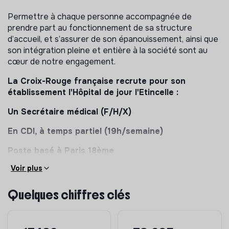
Permettre à chaque personne accompagnée de
prendre part au fonctionnement de sa structure
d’accueil, et s’assurer de son épanouissement, ainsi que
son intégration pleine et entière à la société sont au
cœur de notre engagement.
La Croix-Rouge française recrute pour son
établissement l'Hôpital de jour l'Etincelle :
Un Secrétaire médical (F/H/X)
En CDI, à temps partiel (19h/semaine)
Poste basé à Paris 18ème
Voir plus
Cet établissement accueille 22 enfants avec troubles
du spectre autistique (TSA) âgés de 4 à 12 ans. il est
inscrit dans les recommandations de bonnes pratiques
Quelques chiffres clés
de la HAS et à ce titre, pratique des méthodes
cognitivo-comportementales.
L'hôpital de jour l'Etincelle se situe sur la ligne 13, station