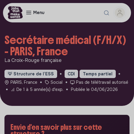
Menu
Secrétaire médical (F/H/X)
- PARIS, France
La Croix-Rouge française
💡
Structure de l’ESS
CDI
Temps partiel
PARIS, France
Social
Pas de télétravail autorisé
De 1 à 5 année(s) d'exp.
Publiée le 04/06/2026
Envie d'en savoir plus sur cette
structure ?