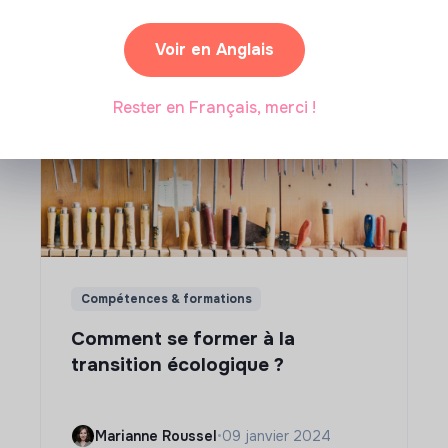
ar où commencer ? Pas de panique, on te propose une
n écologique et solidaire !
Voir en Anglais
Rester en Français, merci !
Compétences & formations
Comment se former à la
transition écologique ?
Marianne Roussel
•
09 janvier 2024