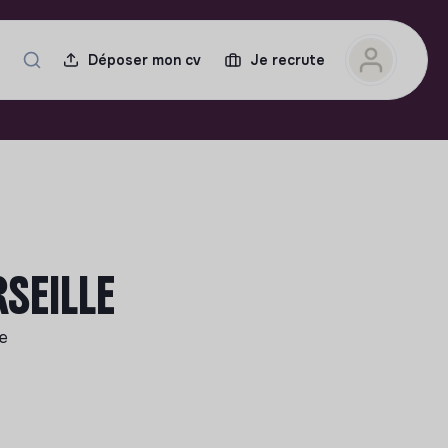
Déposer mon cv
Je recrute
SEILLE
le