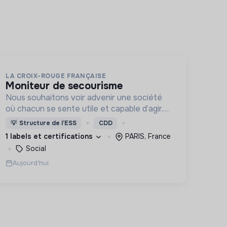
LA CROIX-ROUGE FRANÇAISE
moniteur de secourisme
Nous souhaitons voir advenir une société
où chacun se sente utile et capable d’agir.
Pour cela, nous proposons des moyens et
💡
Structure de l’ESS
CDD
des lieux d’engagement innovants et
1 labels et certifications
PARIS, France
adaptés à tous.
Social
Aujourd'hui