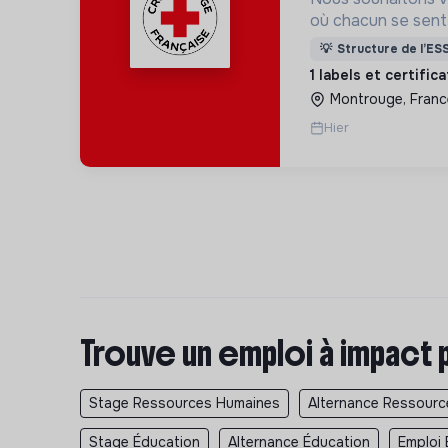
où chacun se sente 
Pour cela, nous p
💡
Structure de l’ES
des lieux d’engag
1 labels et certific
adaptés à tous.
Montrouge, Franc
Hier
Trouve un emploi à impact 
Stage Ressources Humaines
Alternance Ressour
Stage Éducation
Alternance Éducation
Emploi 