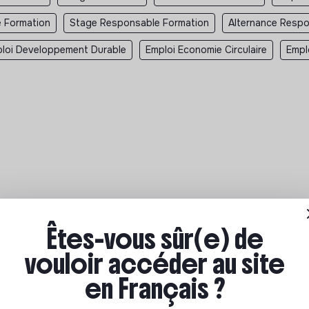
e Formation
Stage Responsable Formation
Alternance Respo
loi Developpement Durable
Emploi Economie Circulaire
Empl
ecrutent
>
La Croix-Rouge française recrutement
>
r interne, Chargé de formation - Social - 21/05/2026
Êtes-vous sûr(e) de
vouloir accéder au site
ions à impact
en Français ?