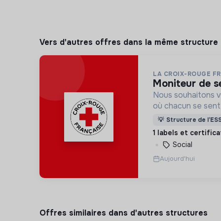
Vers d'autres offres dans la même structure
LA CROIX-ROUGE F
moniteur de 
Nous souhaitons v
où chacun se sente 
Pour cela, nous p
💡
Structure de l’ES
des lieux d’engag
1 labels et certific
adaptés à tous.
Social
Aujourd'hui
Offres similaires dans d'autres structures