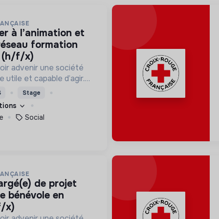
RANÇAISE
 réseau formation
(h/f/x)
oir advenir une société
utile et capable d’agir.
roposons des moyens et
S
Stage
ement innovants et
ations
e
Social
RANÇAISE
ce bénévole en
f/x)
oir advenir une société