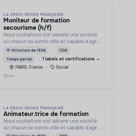
LA CROIX-ROUGE FRANÇAISE
moniteur de formation
secourisme (h/f)
Nous souhaitons voir advenir une société
où chacun se sente utile et capable d’agir.
Pour cela, nous proposons des moyens et
💡
Structure de l’ESS
CDD
des lieux d’engagement innovants et
1 labels et certifications
Temps partiel
adaptés à tous.
PARIS, France
Social
Hier
LA CROIX-ROUGE FRANÇAISE
animateur.trice de formation
Nous souhaitons voir advenir une société
où chacun se sente utile et capable d’agir.
Pour cela, nous proposons des moyens et