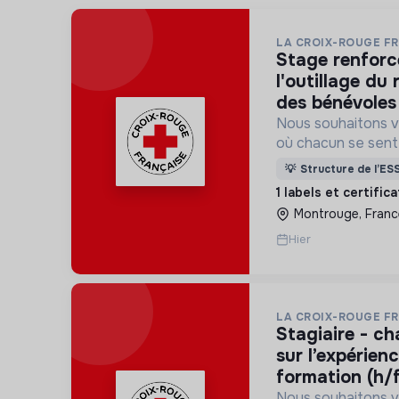
LA CROIX-ROUGE F
stage renforcer à l’animation et
l'outillage du
des bénévoles 
Nous souhaitons v
où chacun se sente 
Pour cela, nous p
💡
Structure de l’ES
des lieux d’engag
1 labels et certific
adaptés à tous.
Montrouge, Franc
Hier
LA CROIX-ROUGE F
stagiaire - chargé(e) de projet
sur l’expérien
formation (h/
Nous souhaitons v