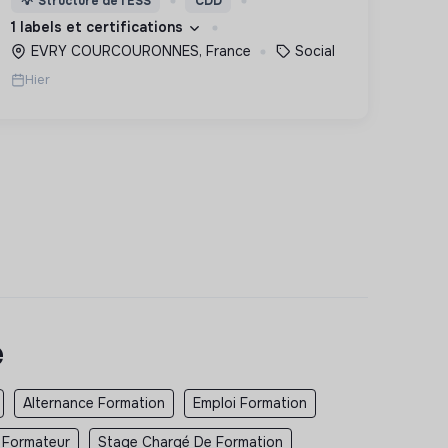
💡
Structure de l’ESS
CDD
des lieux d’engagement innovants et
1 labels et certifications
adaptés à tous.
EVRY COURCOURONNES, France
Social
Hier
e
Alternance Formation
Emploi Formation
 Formateur
Stage Chargé De Formation