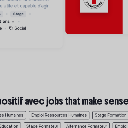
utile et capable d’agir.
roposons des moyens et
S
Stage
ement innovants et
ations
e
Social
positif avec jobs that make sens
ces Humaines
Emploi Ressources Humaines
Stage Formation
Éducation
Stage Formateur
Alternance Formateur
Emploi