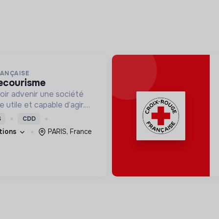
RANÇAISE
secourisme
oir advenir une société
utile et capable d’agir.
roposons des moyens et
S
CDD
ement innovants et
ations
PARIS, France