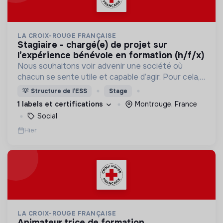
LA CROIX-ROUGE FRANÇAISE
stagiaire - chargé(e) de projet sur
l’expérience bénévole en formation (h/f/x)
Nous souhaitons voir advenir une société où
chacun se sente utile et capable d’agir. Pour cela,
nous proposons des moyens et des lieux
💡
Structure de l’ESS
Stage
d’engagement innovants et adaptés à tous.
1 labels et certifications
Montrouge, France
Social
Hier
LA CROIX-ROUGE FRANÇAISE
animateur.trice de formation