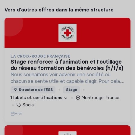
Vers d'autres offres dans la même structure
LA CROIX-ROUGE FRANÇAISE
stage renforcer à l’animation et l'outillage
du réseau formation des bénévoles (h/f/x)
Nous souhaitons voir advenir une société où
chacun se sente utile et capable d’agir. Pour cela,
nous proposons des moyens et des lieux
💡
Structure de l’ESS
Stage
d’engagement innovants et adaptés à tous.
1 labels et certifications
Montrouge, France
Social
Hier