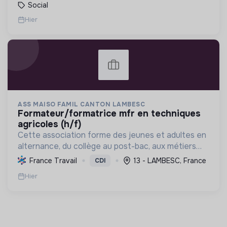
Social
Hier
ASS MAISO FAMIL CANTON LAMBESC
formateur/formatrice mfr en techniques
agricoles (h/f)
Cette association forme des jeunes et adultes en
alternance, du collège au post-bac, aux métiers
liés à la nature, l'agriculture et l'environnement,
France Travail
13 - LAMBESC, France
CDI
favorisant la transition écologique et
Hier
l'épanouisse...