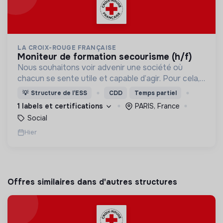
LA CROIX-ROUGE FRANÇAISE
moniteur de formation secourisme (h/f)
Nous souhaitons voir advenir une société où
chacun se sente utile et capable d’agir. Pour cela,
nous proposons des moyens et des lieux
💡
Structure de l’ESS
CDD
Temps partiel
d’engagement innovants et adaptés à tous.
1 labels et certifications
PARIS, France
Social
Hier
Offres similaires dans d'autres structures