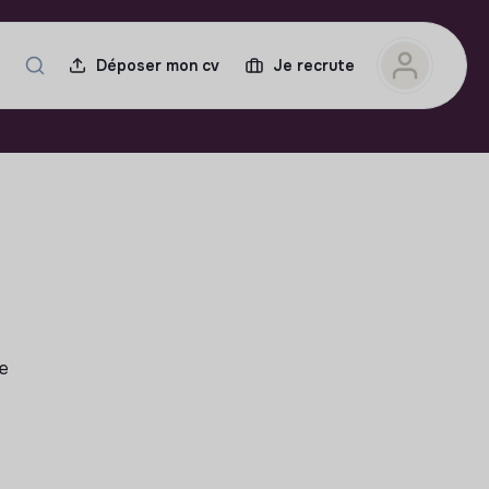
Déposer mon cv
Je recrute
N
le