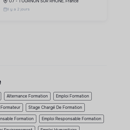
07 - TOURNON SUR RHONE, France
professionnelle et la transition écologiqu...
Il y a 2 jours
e
Alternance Formation
Emploi Formation
 Formateur
Stage Chargé De Formation
nsable Formation
Emploi Responsable Formation