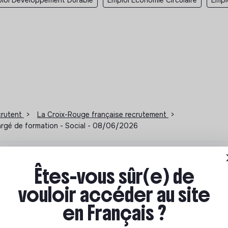
loi Developpement Durable
Emploi Economie Circulaire
Empl
ecrutent
>
La Croix-Rouge française recrutement
>
argé de formation - Social - 08/06/2026
ions à impact
Êtes-vous sûr(e) de
vouloir accéder au site
ar où commencer ? Pas de panique, on te propose une
en Français ?
n écologique et solidaire !