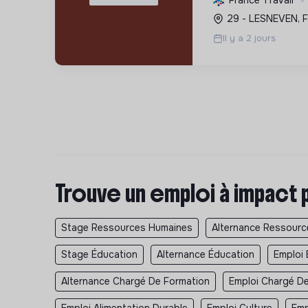
France Travail
durable, axée sur 
29 - LESNEVEN, F
environnementale et
Il y a 2 jours
Trouve un emploi à impact 
Stage Ressources Humaines
Alternance Ressour
Stage Éducation
Alternance Éducation
Emploi 
Alternance Chargé De Formation
Emploi Chargé D