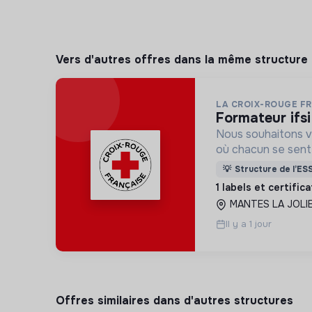
Vers d'autres offres dans la même structure
LA CROIX-ROUGE F
formateur ifsi
Nous souhaitons v
où chacun se sente 
Pour cela, nous p
💡
Structure de l’ES
des lieux d’engag
1 labels et certific
adaptés à tous.
MANTES LA JOLIE
Il y a 1 jour
Offres similaires dans d'autres structures