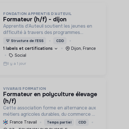
FONDATION APPRENTIS D'AUTEUIL
formateur (h/f) - dijon
Apprentis d'Auteuil soutient les jeunes en
difficulté à travers des programmes
d’accueil, d’éducation, de formation et
💡
Structure de l’ESS
CDD
d’insertion pour leur permettre de devenir
1 labels et certifications
Dijon, France
des hommes et des femmes debout.
Social
Il y a 1 jour
VIVARAIS FORMATION
formateur en polyculture élevage
(h/f)
Cette association forme en alternance aux
métiers agricoles durables, du commerce et
du social, répondant aux besoins
France Travail
Temps partiel
CDD
territoriaux. Elle favorise l'insertion