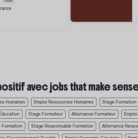
CDD
la préservation
rance
 la transition écologiq...
positif avec jobs that make sens
ces Humaines
Emploi Ressources Humaines
Stage Formation
Éducation
Stage Formateur
Alternance Formateur
Emploi
e Formation
Stage Responsable Formation
Alternance Respo