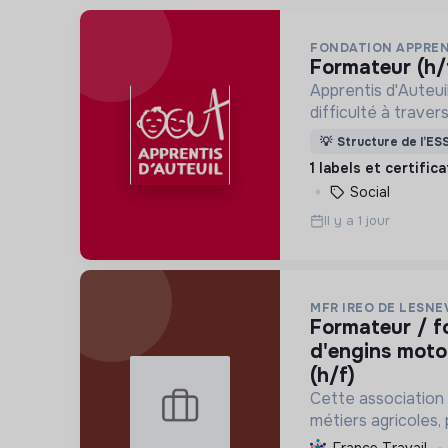
FONDATION APPREN
formateur (h/
Apprentis d'Auteui
difficulté à trave
d’accueil, d’éducat
💡
Structure de l’ES
d’insertion pour l
1 labels et certific
des hommes et de
Social
Il y a 1 jour
MFR IREO DE LESNE
formateur / formatrice conduite
d'engins moto
(h/f)
Cette association
métiers agricoles,
professionnels à u