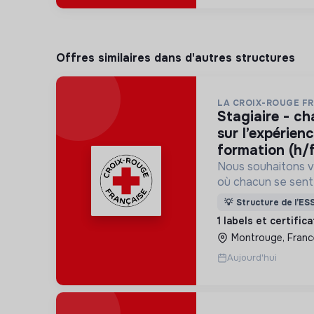
Offres similaires dans d'autres structures
LA CROIX-ROUGE F
stagiaire - chargé(e) de projet
sur l’expérien
formation (h/
Nous souhaitons v
où chacun se sente 
Pour cela, nous p
💡
Structure de l’ES
des lieux d’engag
1 labels et certific
adaptés à tous.
Montrouge, Franc
Aujourd'hui