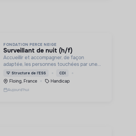
FONDATION PERCE NEIGE
surveillant de nuit (h/f)
Accueillir et accompagner, de façon
adaptée, les personnes touchées par une
déficience mentale, un handicap physique
💡
Structure de l’ESS
CDI
ou psychique
Floing, France
Handicap
Aujourd'hui