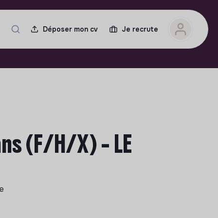
Déposer mon cv
Je recrute
ns (F/H/X) - LE
le