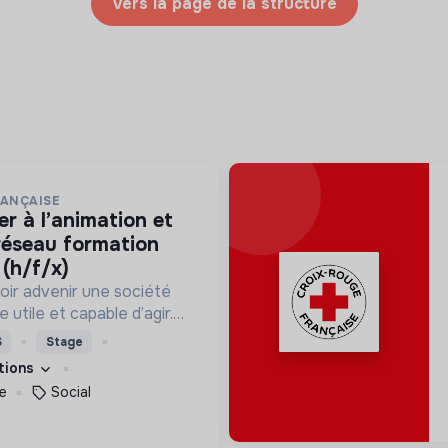
Vers la page de la structure
RANÇAISE
 réseau formation
(h/f/x)
oir advenir une société
utile et capable d’agir.
roposons des moyens et
S
Stage
ement innovants et
ations
e
Social