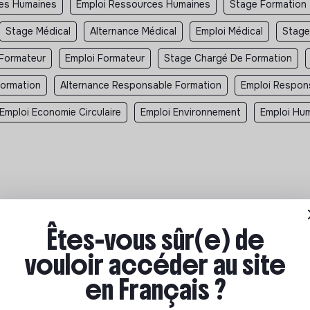
ces Humaines
Emploi Ressources Humaines
Stage Formation
Stage Médical
Alternance Médical
Emploi Médical
Stage
 Formateur
Emploi Formateur
Stage Chargé De Formation
ormation
Alternance Responsable Formation
Emploi Respon
Emploi Economie Circulaire
Emploi Environnement
Emploi Hum
Êtes-vous sûr(e) de
ecrutent
>
La Croix-Rouge française recrutement
>
vouloir accéder au site
 LE MANS - CDD - Auxiliaire de vie sociale, Formateur interne, Charg
en Français ?