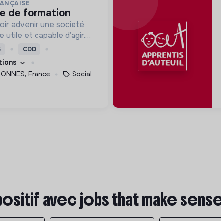
RANÇAISE
ce de formation
oir advenir une société
utile et capable d’agir.
roposons des moyens et
S
CDD
ement innovants et
ations
ONNES, France
Social
positif avec jobs that make sens