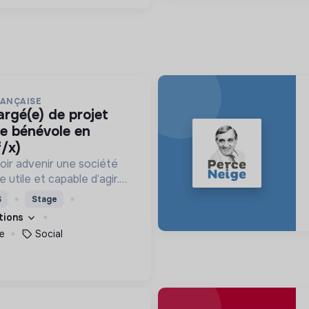
RANÇAISE
ce bénévole en
f/x)
oir advenir une société
utile et capable d’agir.
roposons des moyens et
S
Stage
ement innovants et
ations
e
Social