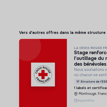
Vers d'autres offres dans la même structure
LA CROIX-ROUGE F
stage renforcer à l’animation et
l'outillage du
des bénévoles 
Nous souhaitons v
où chacun se sente 
Pour cela, nous p
💡
Structure de l’ES
des lieux d’engag
1 labels et certific
adaptés à tous.
Montrouge, Franc
Aujourd'hui