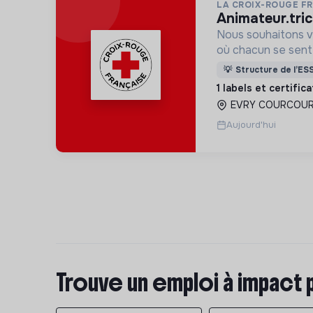
LA CROIX-ROUGE F
animateur.tri
Nous souhaitons v
où chacun se sente 
Pour cela, nous p
💡
Structure de l’ES
des lieux d’engag
1 labels et certific
adaptés à tous.
EVRY COURCOUR
Aujourd'hui
Trouve un emploi à impact 