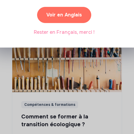
ions à impact
Voir en Anglais
ar où commencer ? Pas de panique, on te propose une
n écologique et solidaire !
Rester en Français, merci !
Compétences & formations
Comment se former à la
transition écologique ?