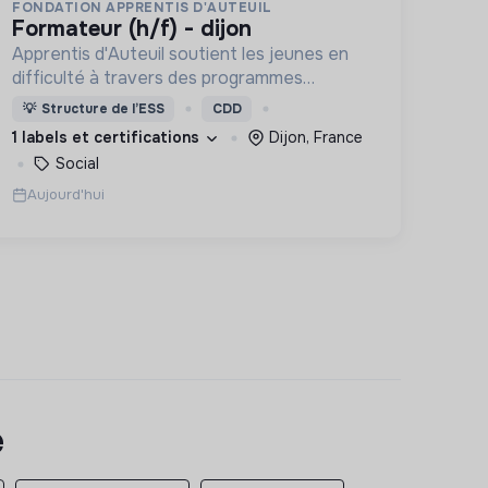
FONDATION APPRENTIS D'AUTEUIL
formateur (h/f) - dijon
Apprentis d'Auteuil soutient les jeunes en
difficulté à travers des programmes
d’accueil, d’éducation, de formation et
💡
Structure de l’ESS
CDD
d’insertion pour leur permettre de devenir
1 labels et certifications
Dijon, France
des hommes et des femmes debout.
Social
Aujourd'hui
e