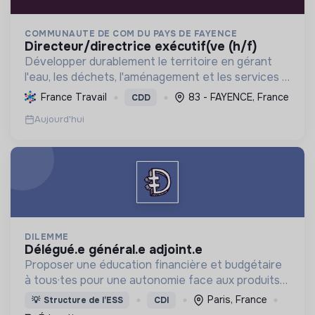
COMMUNAUTE DE COM DU PAYS DE FAYENCE
directeur/directrice exécutif(ve (h/f)
Développer durablement le territoire en gérant
l'eau, les déchets, l'aménagement et les services à
la population, tout en protégeant l'environnement
France Travail
83 - FAYENCE, France
CDD
et promouvant la transition écologique et sociale.
Aujourd'hui
DILEMME
délégué.e général.e adjoint.e
Proposer une éducation financière et budgétaire
à tous·tes pour une autonomie face aux produits
financiers, bancaires et assurantiels et briser le
Paris, France
💡
Structure de l’ESS
CDI
tabou autour de l'argent.