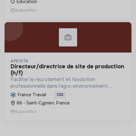
Éducation
Aujourd'hui
APECITA
directeur/directrice de site de production
(h/f)
Faciliter le recrutement et l'évolution
professionnelle dans l'agro-environnement,
promouvoir les emplois verts et l'agriculture
France Travail
CDI
durable, tout en soutenant l'insertion
66 - Saint-Cyprien, France
professionnelle et la mutualisat...
Aujourd'hui