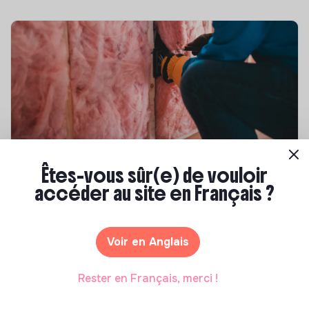
Compétences & formations
Êtes-vous sûr(e) de vouloir
accéder au site en Français ?
Top 8 des formations en rénovation
énergétique des bâtiments
Marianne Roussel
•
21 janvier 2025
Voir en Anglais
Rester en Français, merci !