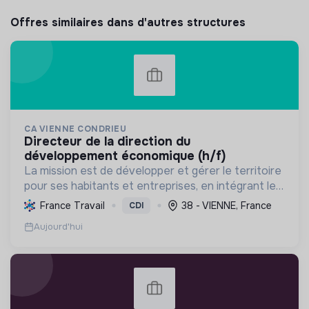
Offres similaires dans d'autres structures
CA VIENNE CONDRIEU
directeur de la direction du
développement économique (h/f)
La mission est de développer et gérer le territoire
pour ses habitants et entreprises, en intégrant le
développement économique, l'environnement et
France Travail
38 - VIENNE, France
CDI
l'action sociale, avec un fort engagement pour la
Aujourd'hui
tr...