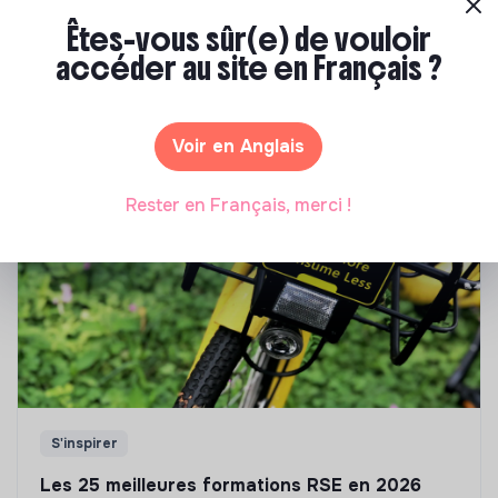
Êtes-vous sûr(e) de vouloir
Notre sélection de formations à impact
accéder au site en Français ?
Tu souhaites te réorienter mais tu ne sais pas par où
commencer ? Pas de panique, on te propose une
sélection de formations aux métiers de la transition
Voir en Anglais
écologique et solidaire !
Rester en Français, merci !
S'inspirer
Les 25 meilleures formations RSE en 2026