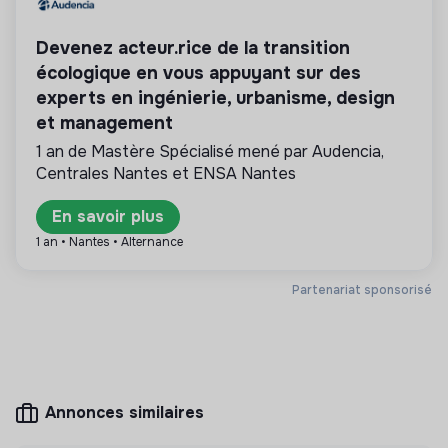
Participer aux activités festive et de restauration
des produits ou proposer des services éco-
responsables alignés avec les besoins de la
Devenez acteur.rice de la transition
transformation écologique et solidaire.
écologique en vous appuyant sur des
experts en ingénierie, urbanisme, design
et management
1 an de Mastère Spécialisé mené par Audencia,
Plus d'informations
Centrales Nantes et ENSA Nantes
Site internet
Entreprise
En savoir plus
< 15 personnes
Distribution
1 an • Nantes • Alternance
Partenariat sponsorisé
Mesure d'impact
La Cale (eurl costa) n'a pas encore transmis de
mesure d'impact
Annonces similaires