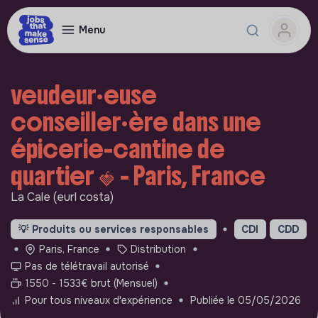
Menu
veudeur·euse
conseiller·ère dans une
épicerie-cantine de
quartier 🍓​ - Paris, France
La Cale (eurl costa)
💡
Produits ou services responsables
CDI
CDD
Paris, France
Distribution
Pas de télétravail autorisé
1550 - 1533€ brut (Mensuel)
Pour tous niveaux d'expérience
Publiée le 05/05/2026