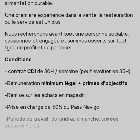
alimentation durable.
Gestion des commandes :
Une première expérience dans la vente, la restauration
Réceptionner les commandes et entrer les bons de
ou le service est un plus.
livraison dans le logiciel de caisse et vérifier les
livraisons
Nous recherchons avant tout une personne sociable,
Réceptionner, installer les cagettes de fruits et
passionnée et engagée et sommes ouverts sur tout
légumes et autres produits (manutention)
type de profil et de parcours.
Participer à la préparation de commandes
Conditions
Gérer le système de consigne et leur retour au
fournisseur
- contrat
CDI
de 30H / semaine (peut évoluer en 35H)
Mettre en rayon, vérification de stocks et réassort
-Rémunération
minimum légal + primes d’objectifs
Gestion du lieu :
-Remise sur les achats en magasin
Garder un commerce bien tenu
-Prise en charge de 50% du Pass Navigo
Participer à la tenue du magasin de manière à ce qu’il
soit accessible, propre et attractif
-Période de travail : du lundi au dimanche, soirées
Optimiser le merchandising
occasionnelles
Installer et désinstaller le magasin (ouvrir et clôturer
-Fermeture estivale et congés fin juillet à fin août
seul.e)