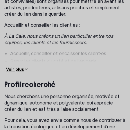
et conviviales) sont organisés pour mettre en avant les
artistes, producteurs, artisans proches et simplement
créer du lien dans le quartier.
Accueillir et conseiller les client·es :
À La Cale, nous créons un lien particulier entre nos
équipes, les clients et les fournisseurs.
Accueillir, conseiller et encaisser les client·es
Servir les clients du café et de l’épicerie
Installer et accueillir les clients côté cantine,
Voir plus
notamment le midi
Profil recherché
S’assurer de la satisfaction de tous nos client·es
Participer à la préparation des commandes
Nous cherchons une personne organisée, motivée et
Suivre si besoin les relations avec les producteurs
dynamique, autonome et polyvalente, qui apprécie
créer du lien et est très à l’aise socialement.
Nous travaillons en direct avec une centaine de
producteurs locaux avec qui nous sommes en contact
Pour cela, vous avez envie comme nous de contribuer à
tous les jours
la transition écologique et au développement d’une