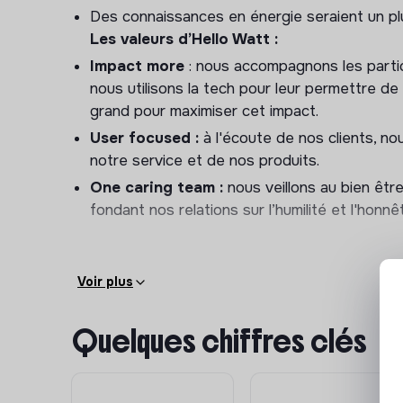
pour ton professionnalisme ? Ne cherche plus, tu 
Des connaissances en énergie seraient un pl
Les valeurs d’Hello Watt :
Le poste est situé à Valence (Espagne).
Impact more
: nous accompagnons les particu
nous utilisons la tech pour leur permettre de
Formation :
grand pour maximiser cet impact.
Hello Watt te propose une formation initiale de
User focused :
à l'écoute de nos clients, no
théorie et pratique, puis des modules de forma
notre service et de nos produits.
premiers mois (à minima). Tu développeras te
One caring team :
nous veillons au bien êt
un expert de l’énergie.
fondant nos relations sur l’humilité et l'honnê
Voir plus
Quelques chiffres clés