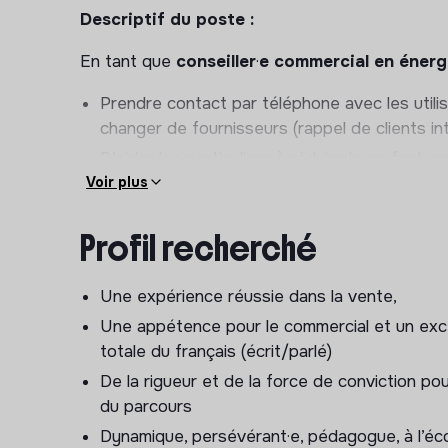
Descriptif du poste :
En tant que
conseiller
·
e commercial en énerg
Prendre contact par téléphone avec les utilis
changer de fournisseurs (rappel de clients i
D’aider les particuliers à réduire leurs factu
Voir plus
d'électricité et de gaz le plus adapté à leurs 
du service client, énergie verte, ...)
Profil recherché
Les accompagner dans la souscription à leurs
aussi d’assurance habitation, ou de box int
Les orienter vers des solutions d'économies
Une expérience réussie dans la vente,
comme l’app Hello Watt pour suivre sa consom
Une appétence pour le commercial et un exce
pompes à chaleur ou de panneaux solaires.
totale du français (écrit/parlé)
Suivre les dossiers des clients pour assurer u
De la rigueur et de la force de conviction p
du parcours
Tu aimes travailler dans une ambiance conviviale,
Dynamique, persévérant·e, pédagogue, à l’éc
aider à trouver des solutions moins chères et a