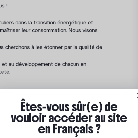
as le profil idéal pour nous rejoindre !
us !
liers dans la transition énergétique et
 maîtriser leur consommation. Nous visons
 deux semaines en interne intégrant
us cherchons à les étonner par la qualité de
tion complémentaire pendant les 4
s compétences commerciales et deviendras
re et au développement de chacun en
teté.
Êtes-vous sûr(e) de
vouloir accéder au site
en Français ?