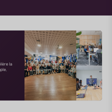
lère la
ple,