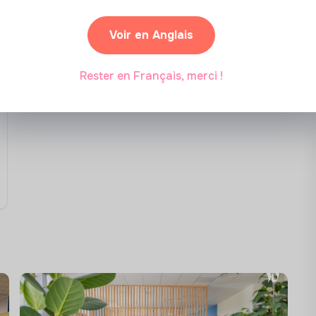
28
45%
Âge moyen
Femmes
Voir en Anglais
Rester en Français, merci !