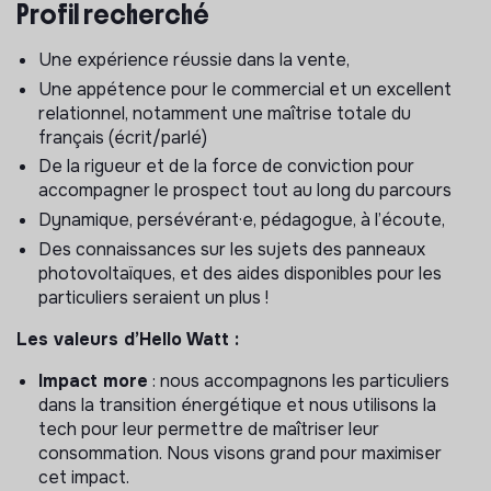
Profil recherché
En tant que
conseiller
·
e commercial
·
e sur l'activité
solaire
Une expérience réussie dans la vente,
, tu seras là pour nous aider à relever ces défis,
tu seras en contact direct au téléphone avec les
Une appétence pour le commercial et un excellent
prospects et les clients afin de les accompagner tout
relationnel, notamment une maîtrise totale du
au long de leurs projets panneaux photovoltaïques.
français (écrit/parlé)
De la rigueur et de la force de conviction pour
Tu auras donc la charge de
:
accompagner le prospect tout au long du parcours
Conseiller les clients en amont de leur projet, et
Dynamique, persévérant·e, pédagogue, à l’écoute,
répondre à leurs questions sur les différents types
Des connaissances sur les sujets des panneaux
de travaux. Cela passe par la gestion de l’ensemble
photovoltaïques, et des aides disponibles pour les
de la relation commerciale, dont l’analyse du besoin
particuliers seraient un plus !
client et l’étude technico-économique du projet du
particulier
Les valeurs d’Hello Watt :
Selon le besoin, mettre les clients en relation avec
Impact more
: nous accompagnons les particuliers
un artisan de qualité, ou bien établir les devis de
dans la transition énergétique et nous utilisons la
travaux correspondants.
tech pour leur permettre de maîtriser leur
Lever les interrogations des clients et conclure les
consommation. Nous visons grand pour maximiser
ventes dont tu as la charge ;
cet impact.