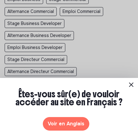
Alternance Commercial
Emploi Commercial
Stage Business Developer
Alternance Business Developer
Emploi Business Developer
Stage Directeur Commercial
Alternance Directeur Commercial
Emploi Directeur Commercial
Stage Conseiller De Vente
Êtes-vous sûr(e) de vouloir
Alternance Conseiller De Vente
accéder au site en Français ?
Emploi Conseiller De Vente
Stage Account Manager
Alternance Account Manager
Emploi Account Manager
Voir en Anglais
Stage Business Development