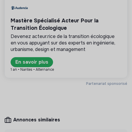
💡
Produits ou services responsables
Mastère Spécialisé Acteur Pour la
La mission de cette entreprise est de concevoir
des produits ou proposer des services éco-
Transition Écologique
responsables alignés avec les besoins de la
Devenez acteur.rice de la transition écologique
transformation écologique et solidaire.
en vous appuyant sur des experts en ingénierie,
urbanisme, design et management
En savoir plus
Plus d'informations
1 an • Nantes • Alternance
Site internet
Entreprise
Partenariat sponsorisé
Entre 50 et 250 salariés
Energie
Mesure d'impact
Annonces similaires
Nous avons réalisé une mesure d’impact en