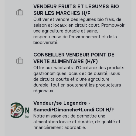
interne.
VENDEUR FRUITS ET LEGUMES BIO
SUR LES MARCHES H/F
Lire notre mesure d'impact
Cultiver et vendre des légumes bio frais, de
saison et locaux, en circuit court. Promouvoir
une agriculture durable et saine,
respectueuse de l'environnement et de la
biodiversité.
Labels et certifications
CONSEILLER VENDEUR POINT DE
VENTE ALIMENTAIRE (H/F)
Offrir aux habitants d'Occitanie des produits
Référencé par Shift Your Job.
gastronomiques locaux et de qualité, issus
de circuits courts et d'une agriculture
Adhérent du Mouvement Impact
durable, tout en soutenant les producteurs
régionaux.
France.
Vendeur/se Legendre -
Samedi+Dimanche+Lundi CDI H/F
Notre mission est de permettre une
alimentation locale et durable, de qualité et
Documents
financièrement abordable.