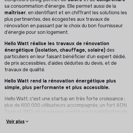
sa consommation d'énergie. Elle permet aussi de la
maîtriser
, en identifiant et en chiffrant les solutions les
plus pertinentes, des écogestes aux travaux de
rénovation en passant par le choix du bon fournisseur
d’énergie pour son logement.
Hello Watt réalise les travaux de rénovation
énergétique (isolation, chauffage, solaire)
des
particuliers en leur faisant bénéficier d’un expert dédié,
de prix accessibles, d’aides déduites du devis, et de
travaux de qualité.
Hello Watt rend la rénovation énergétique plus
simple, plus performante et plus accessible.
Hello Watt, c'est une startup en très forte croissance :
plus de 600 000 utilisateurs accompagnés, un fort ADN
Tech et R&D, et un service centré sur la satisfaction de
nos clients. C'est surtout une équipe de 180 personnes,
Voir plus
déterminée à accélérer la transition énergétique en
France et en Europe !