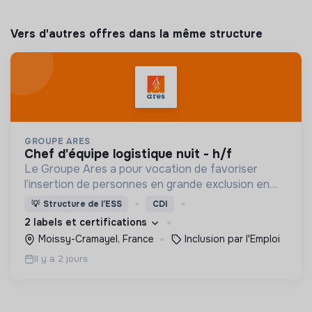
Vers d'autres offres dans la même structure
GROUPE ARES
chef d'équipe logistique nuit - h/f
Le Groupe Ares a pour vocation de favoriser
l’insertion de personnes en grande exclusion en
leur offrant un travail et un accompagnement
💡
Structure de l’ESS
CDI
social adaptés.
2 labels et certifications
Moissy-Cramayel, France
Inclusion par l'Emploi
Il y a 2 jours