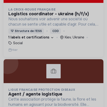
LA CROIX-ROUGE FRANÇAISE
logistics coordinator - ukraine (h/f/x)
Nous souhaitons voir advenir une société où
chacun se sente utile et capable d’agir. Pour cela,
nous proposons des moyens et des lieux
💡
Structure de l’ESS
CDD
d’engagement innovants et adaptés à tous.
1 labels et certifications
Kiev, Ukraine
Social
Hier
LIGUE FRANCAISE PROTECTION OISEAUX
agent / agente logistique
Cette association protège la faune, la flore et les
humains en agissant pour la biodiversité. Elle