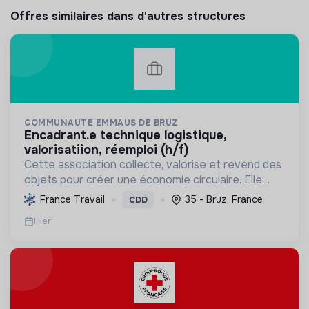
Offres similaires dans d'autres structures
COMMUNAUTE EMMAUS DE BRUZ
encadrant.e technique logistique,
valorisatiion, réemploi (h/f)
Cette association collecte, valorise et revend des
objets pour créer une économie circulaire. Elle
offre un projet de vie digne et solidaire à des
France Travail
35 - Bruz, France
CDD
compagnons, favorisant leur insertion sociale et
Hier
prof...