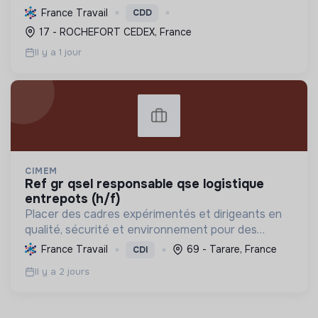
informe, soigne, préserve les habitats et
France Travail
CDD
sensibilise à la transition écologique.
17 - ROCHEFORT CEDEX, France
Il y a 1 jour
CIMEM
ref gr qsel responsable qse logistique
entrepots (h/f)
Placer des cadres expérimentés et dirigeants en
qualité, sécurité et environnement pour des
postes qui contribuent à une logistique durable, à
France Travail
69 - Tarare, France
CDI
la réduction des impacts écologiques et à
Il y a 2 jours
l'amélioration ...