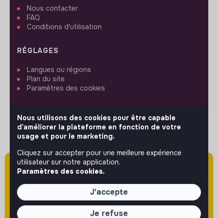
Nous contacter
FAQ
Conditions d'utilisation
RÉGLAGES
Langues ou régions
Plan du site
Paramètres des cookies
Nous utilisons des cookies pour être capable
d'améliorer la plateforme en fonction de votre
usage et pour le marketing.
SUIVEZ-NOUS
Cliquez sur accepter pour une meilleure expérience
utilisateur sur notre application.
Attention cette annonce a été publiée il y a
Paramètres des cookies.
plus de 60 jours (le 18/05/2026) et est sans
© 2026 jobs that makesense.
doute expirée ou non mise à jour.
J'accepte
Je refuse