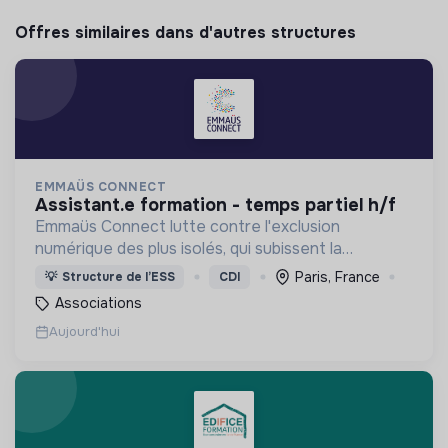
Offres similaires dans d'autres structures
EMMAÜS CONNECT
assistant.e formation - temps partiel h/f
Emmaüs Connect lutte contre l'exclusion
numérique des plus isolés, qui subissent la
dématérialisation de la plupart des services du
Paris, France
💡
Structure de l’ESS
CDI
quotidien.
Associations
Aujourd'hui