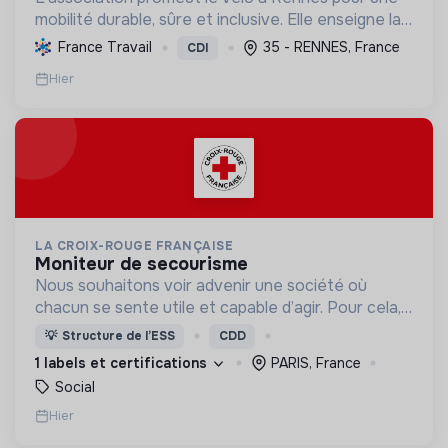
mobilité durable, sûre et inclusive. Elle enseigne la
pratique et la sécurité, favorisant l'autonomie et
France Travail
35 - RENNES, France
CDI
l'écologie.
Hier
LA CROIX-ROUGE FRANÇAISE
moniteur de secourisme
Nous souhaitons voir advenir une société où
chacun se sente utile et capable d’agir. Pour cela,
nous proposons des moyens et des lieux
💡
Structure de l’ESS
CDD
d’engagement innovants et adaptés à tous.
1 labels et certifications
PARIS, France
Social
Hier