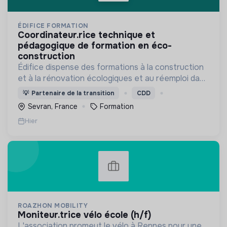
ÉDIFICE FORMATION
coordinateur.rice technique et
pédagogique de formation en éco-
construction
Édifice dispense des formations à la construction
et à la rénovation écologiques et au réemploi dans
le bâtiment. Nos formations s'adressent à des
💡
Partenaire de la transition
CDD
personnes en activité et des demandeurs
Sevran, France
Formation
d'emploi.
Hier
ROAZHON MOBILITY
moniteur.trice vélo école (h/f)
L'association promeut le vélo à Rennes pour une