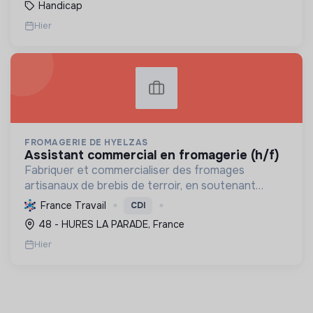
Handicap
Hier
FROMAGERIE DE HYELZAS
assistant commercial en fromagerie (h/f)
Fabriquer et commercialiser des fromages
artisanaux de brebis de terroir, en soutenant
l'agriculture locale et biologique, et en promouvant
France Travail
CDI
un modèle économique et social équitable.
48 - HURES LA PARADE, France
Hier