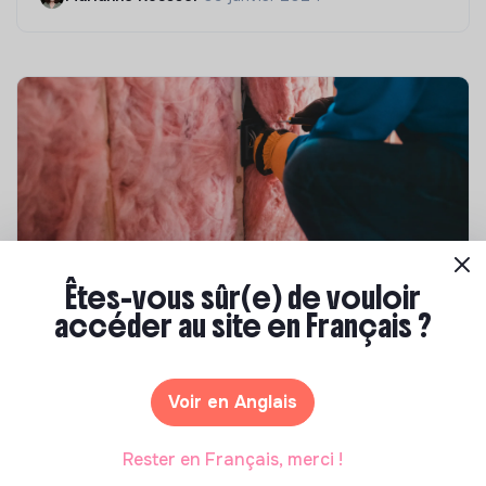
Êtes-vous sûr(e) de vouloir
Compétences & formations
accéder au site en Français ?
Top 8 des formations en rénovation
énergétique des bâtiments
Voir en Anglais
Marianne Roussel
•
21 janvier 2025
Rester en Français, merci !