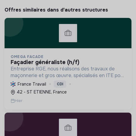
Offres similaires dans d'autres structures
OMEGA FACADE
façadier généraliste (h/f)
Entreprise RGE, nous réalisons des travaux de
maçonnerie et gros œuvre, spécialisés en ITE pour
réduire la consommation énergétique des
France Travail
CDI
bâtiments et participer activement à la transition
42 - ST ETIENNE, France
écologique.
Hier