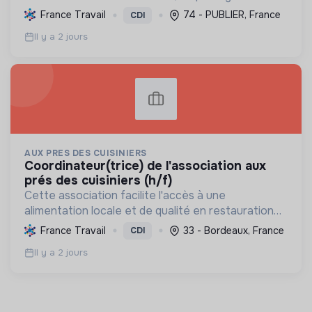
l'environnement, offrant des services essentiels,
France Travail
74 - PUBLIER, France
CDI
et favorisant une économie circulaire pour ses 39
Il y a 2 jours
000 habitant...
AUX PRES DES CUISINIERS
coordinateur(trice) de l'association aux
prés des cuisiniers (h/f)
Cette association facilite l'accès à une
alimentation locale et de qualité en restauration
collective, soutenant l'agriculture durable et
France Travail
33 - Bordeaux, France
CDI
l'économie solidaire, tout en respectant la loi
Il y a 2 jours
EGalim.