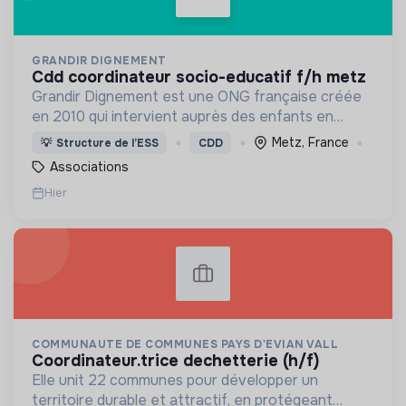
GRANDIR DIGNEMENT
cdd coordinateur socio-educatif f/h metz
Grandir Dignement est une ONG française créée
en 2010 qui intervient auprès des enfants en
conflit avec la loi.
Metz, France
💡
Structure de l’ESS
CDD
Associations
Hier
COMMUNAUTE DE COMMUNES PAYS D'EVIAN VALL
coordinateur.trice dechetterie (h/f)
Elle unit 22 communes pour développer un
territoire durable et attractif, en protégeant