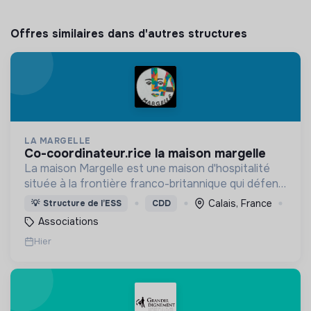
Offres similaires dans d'autres structures
LA MARGELLE
co-coordinateur.rice la maison margelle
La maison Margelle est une maison d'hospitalité
située à la frontière franco-britannique qui défend
quotidiennement les valeurs d'accueil auprès des
Calais, France
💡
Structure de l’ESS
CDD
personnes en situation d'errance.
Associations
Hier