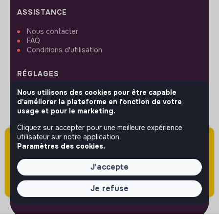
ASSISTANCE
Nous contacter
FAQ
Conditions d'utilisation
RÉGLAGES
Nous utilisons des cookies pour être capable
Langues ou régions
d'améliorer la plateforme en fonction de votre
Plan du site
usage et pour le marketing.
Paramètres des cookies
Cliquez sur accepter pour une meilleure expérience
utilisateur sur notre application.
Attention cette annonce a été publiée il y a
Paramètres des cookies.
plus de 60 jours (le 09/04/2026) et est sans
doute expirée ou non mise à jour.
SUIVEZ-NOUS
J'accepte
Je refuse
© 2026 jobs that makesense.