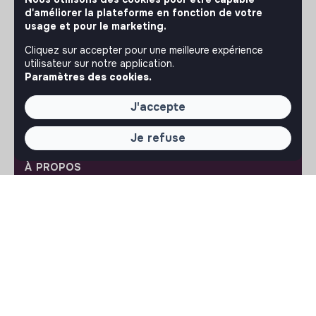
respectueuse, inclusive et durable.
d'améliorer la plateforme en fonction de votre
Notre application mobile
usage et pour le marketing.
Ne ratez jamais un message d’un recruteur. Recevez une
Cliquez sur accepter pour une meilleure expérience
notification et répondez simplement depuis l’app.
utilisateur sur notre application.
Paramètres des cookies.
iPhone
Android
J'accepte
Je refuse
À PROPOS
La plateforme
Notre mission et notre impact
L'association makesense
Proposition de partenariat
LIENS UTILES
Toutes les annonces
Se former à l'impact