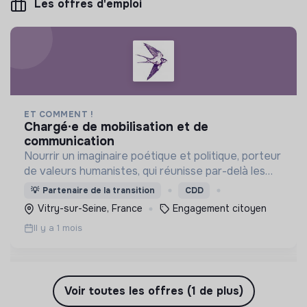
Les offres d'emploi
ET COMMENT !
chargé·e de mobilisation et de
communication
Nourrir un imaginaire poétique et politique, porteur
de valeurs humanistes, qui réunisse par-delà les
différences de sensibilités en s'adressant aux
💡
Partenaire de la transition
CDD
petits comme aux grands.
Vitry-sur-Seine, France
Engagement citoyen
Il y a 1 mois
Voir toutes les offres (1 de plus)