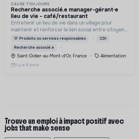
CAUSE TOUJOURS
recherche associé.e manager-gérant·e
lieu de vie - café/restaurant
Entretenir un lieu de vie dans un village pour
maintenir et renforcer le lien social entre citoyens
et proposer des produits issus d'une agriculture
💡
Produits ou services responsables
CDI
vertueuse et d'une fabrication artisanale locale.
Recherche associé.e
Saint-Didier-au-Mont-d'Or, France
Alimentation
Il y a 8 jours
Trouve un emploi à impact positif avec
jobs that make sense