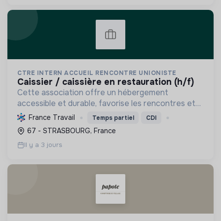
CTRE INTERN ACCUEIL RENCONTRE UNIONISTE
caissier / caissière en restauration (h/f)
Cette association offre un hébergement
accessible et durable, favorise les rencontres et
promeut une restauration locale et responsable,
France Travail
Temps partiel
CDI
pour un tourisme social et solidaire ouvert à tous.
67 - STRASBOURG, France
Il y a 3 jours