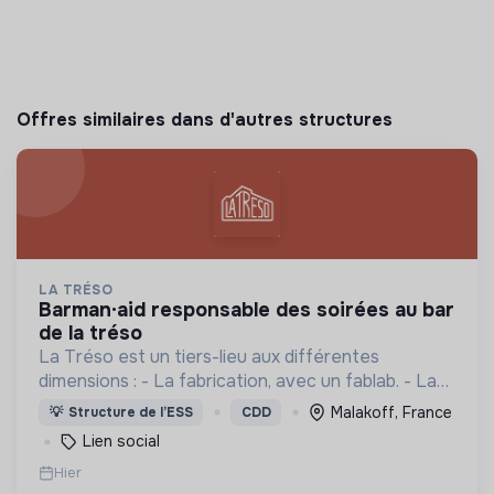
Offres similaires dans d'autres structures
LA TRÉSO
barman·aid responsable des soirées au bar
de la tréso
La Tréso est un tiers-lieu aux différentes
dimensions : - La fabrication, avec un fablab. - La
restauration avec un café cantine. - Le lien social
Malakoff, France
💡
Structure de l’ESS
CDD
avec des évènements. - Des projets de territoire.
Lien social
Hier