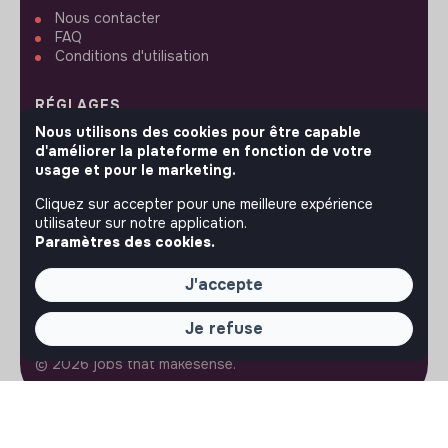
Nous contacter
FAQ
Conditions d'utilisation
RÉGLAGES
Nous utilisons des cookies pour être capable
Langues ou régions
d'améliorer la plateforme en fonction de votre
Plan du site
usage et pour le marketing.
Paramètres des cookies
Cliquez sur accepter pour une meilleure expérience
utilisateur sur notre application.
Paramètres des cookies.
J'accepte
SUIVEZ-NOUS
Je refuse
© 2026 jobs that makesense.