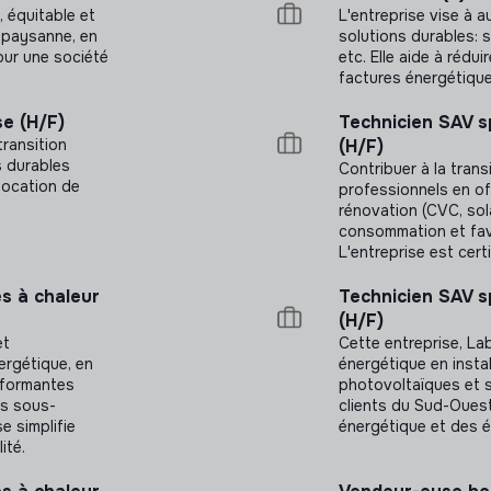
 équitable et
L'entreprise vise à 
e paysanne, en
solutions durables: s
our une société
etc. Elle aide à rédui
factures énergétiques
lement selon les événements et restitutions de
e (H/F)
Technicien SAV s
transition
(H/F)
e, 95140 Garges-lès-Gonesse
s durables
Contribuer à la trans
 location de
professionnels en o
rénovation (CVC, solai
consommation et favo
L'entreprise est cert
s à chaleur
Technicien SAV s
(H/F)
et
Cette entreprise, La
ergétique, en
énergétique en inst
erformantes
photovoltaïques et s
ns sous-
clients du Sud-Ouest
se simplifie
énergétique et des 
ité.