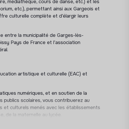
re, médiathèque, cours de danse, etc.) et les
orium, etc.), permettant ainsi aux Gargeois et
fre culturelle complète et d’élargir leurs
e entre la municipalité de Garges-lès-
ssy Pays de France et l’association
ral.
cation artistique et culturelle (EAC) et
pratiques numériques, et en soutien de la
publics scolaires, vous contribuerez au
es et culturels menés avec les établissements
e, de la maternelle au lycée.
oordination de partenariats, appui logistique