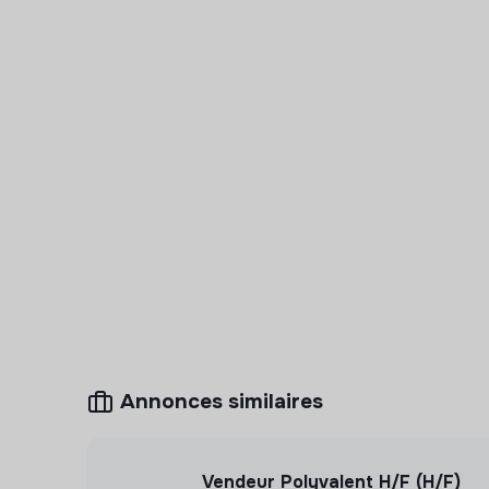
financement
Encadrement
:
Équipe et pôle :
Direction Action culturelle et pratiques num
Tutrice :
Cheffe de projet EAC et développement des
Travail en transverse avec toutes les équi
communication, action culturelle / pratiques 
relation directe avec les partenaires éducati
institutions culturelles et éducatives du terri
Annonces similaires
Début de la mission : Fin août / début s
Conditions de travail
:
Stage
de 6 mois
Vendeur Polyvalent H/F (H/F)