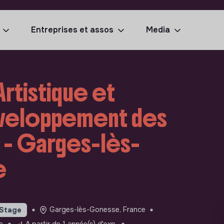
Entreprises et assos
Media
rtistique et
éveloppement des
s - Garges-lès-
e
Garges-lès-Gonesse, France
Stage
e
A partir de 1 année(s) d'exp.