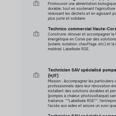
Promouvoir une alimentation biologique,
Contrat 35h
durable, tout en soutenant l'agricultur
réduisant les déchets et en agissant p
Rythme de travail : mardi – samedi
plus juste et solidaire.
Horaires : journée, soirées très ponctuel
projets
Technico commercial Haute-Cors
Construire, rénover et accompagner la 
Lieu de travail : Av. du Général de Gaull
énergétique en Corse par des solution
(solaire, isolation, chauffage, etc.) et la
matériel. Labellisée RGE.
Technicien SAV spécialisé pompe
(H/F)
Mission : Accompagner les particuliers 
professionnels dans leur rénovation én
installant des solutions durables et p
(pompes à chaleur, photovoltaïque) sa
traitance. **Labellisée RGE**, l'entrepri
l'accès aux aides et assure un suivi qual