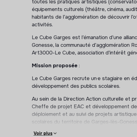
toutes les pratiques artistiques (conservatoi
équipements culturels (théâtre, cinéma, audit
habitants de l’agglomération de découvrir l’of
activités.
Le Cube Garges est l’émanation d’une allianc
Gonesse, la communauté d’agglomération Roi
Art3000-Le Cube, association d’intérêt géné
Mission proposée
:
Le Cube Garges recrute un·e stagiaire en édu
développement des publics scolaires.
Au sein de la Direction Action culturelle et 
Cheffe de projet EAC et développement des 
déploiement et au suivi de projets artistiqu
scolaires du territoire de Garges-lès-Goness
Voir plus
Communication auprès des relais éducatifs, c