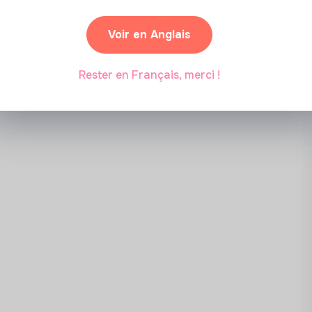
s questionnaires de satisfaction, alimentation
Partenariat sponsorisé
Voir en Anglais
que et Culturelle
Rester en Français, merci !
ojets EAC en cours : préparation des réunions
ntes / artistes), groupes de travail internes,
endus de réunions et de livrables de suivi de
e, bilans quantitatifs)
scolaires sur les projets et dispositifs EAC
ollective)
s projets : coordination avec les intervenants
t les équipes de programmation
on des projets EAC de la saison et
son EAC 2026/2027 : mise en forme des briefs
 appui à la rédaction de dossiers de