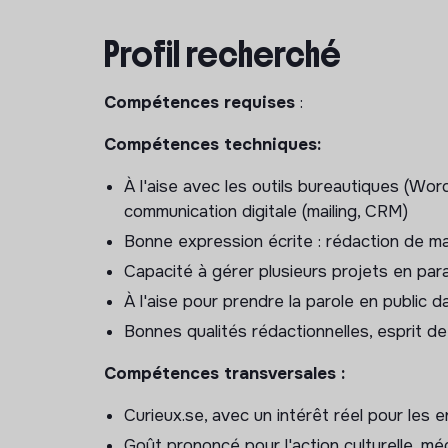
aux projets EAC et au développement des publ
pleinement intégré.e à une équipe engagée,
Profil recherché
portée avec la DRAC, la DSDEN, les Cités éd
Compétences requises
:
Tâches principales
:
Compétences techniques:
Mission 1 — Communication et rayonneme
À l'aise avec les outils bureautiques (Word
Gestion et diffusion mensuelle des kits 
communication digitale (mailing, CRM)
scolaires, structures associatives et munic
Bonne expression écrite : rédaction de m
Élaboration et envoi de communications ci
Capacité à gérer plusieurs projets en para
relais éducatifs partenaires (mailings, ne
À l'aise pour prendre la parole en publi
Analyse statistique des retours de commu
retours terrain) et formulation de recom
Bonnes qualités rédactionnelles, esprit 
Traitement et synthèse des questionnaires
Compétences transversales :
identification des axes d'amélioration
Participation et appui logistique aux évé
Curieux.se, avec un intérêt réel pour les e
de saison, temps forts estivaux, actions 
Goût prononcé pour l'action culturelle, méd