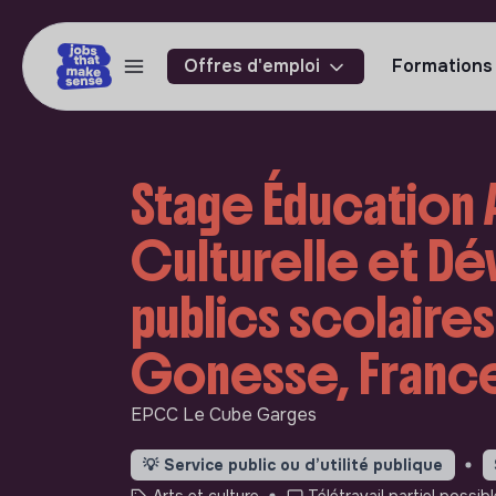
Offres d'emploi
Formations
Stage Éducation A
Culturelle et D
publics scolaire
Gonesse, Franc
EPCC Le Cube Garges
💡
Service public ou d’utilité publique
Arts et culture
Télétravail partiel possibl