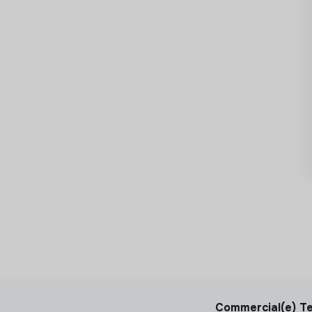
ériques
 publics scolaires
pes du Cube Garges (programmation,
numériques, cinéma, spectacle vivant) et en
fs : enseignants, établissements scolaires,
toire.
eptembre
Commercial(e) Te