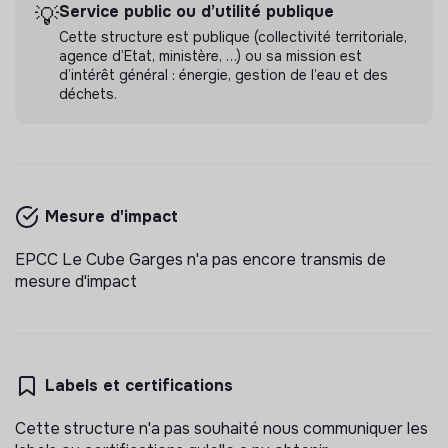
Service public ou d’utilité publique
💡
Cette structure est publique (collectivité territoriale,
agence d’Etat, ministère, …) ou sa mission est
d’intérêt général : énergie, gestion de l’eau et des
déchets.
EPCC LE CUBE GARGES
stage action culturelle & pratiques
numériques
Le Cube Garges est un pôle d’innovation culturelle
Mesure d'impact
interdisciplinaire et numérique de 10 000 m².
Moteur du renouveau créatif, il allie découverte,
EPCC Le Cube Garges n'a pas encore transmis de
💡
Service public ou d’utilité publique
Stage
pratique, formation et participation.
mesure d'impact
Garges-lès-Gonesse, France
Arts et culture
Il y a 1 mois
Labels et certifications
Cette structure n'a pas souhaité nous communiquer les