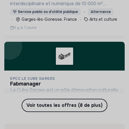
interdisciplinaire et numérique de 10 000 m².
Moteur du renouveau créatif, il allie découverte,
💡
Service public ou d’utilité publique
Alternance
pratique, formation et participation.
Garges-lès-Gonesse, France
Arts et culture
Il y a 7 jours
EPCC LE CUBE GARGES
fabmanager
Le Cube Garges est un pôle d’innovation culturelle
interdisciplinaire et numérique de 10 000 m².
Moteur du renouveau créatif, il allie découverte,
Voir toutes les offres (8 de plus)
💡
Service public ou d’utilité publique
CDI
pratique, formation et participation.
Garges-lès-Gonesse, France
Arts et culture
Il y a 1 mois