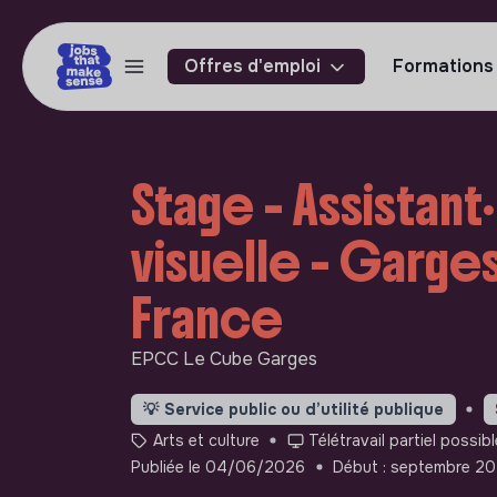
Offres d'emploi
Formations
Stage - Assistant
visuelle - Garg
France
EPCC Le Cube Garges
💡
Service public ou d’utilité publique
Arts et culture
Télétravail partiel possibl
Publiée le 04/06/2026
Début : septembre 2