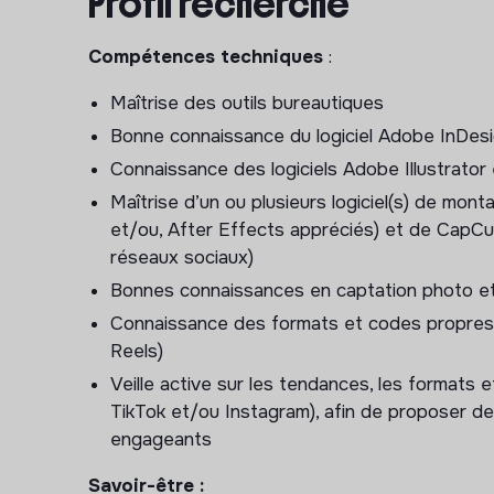
Profil recherché
Participer à la réflexion créative en amont de
formats et de partis pris visuels, en lien ave
Compétences techniques
:
particulier pour les contenus destinés aux r
Maîtrise des outils bureautiques
Concevoir et décliner des visuels adaptés au
Bonne connaissance du logiciel Adobe InDe
flyers, contenus réseaux sociaux, etc.) dans
Connaissance des logiciels Adobe Illustrato
Produire des contenus photo et vidéo lors d
institutionnels, en adaptant les moyens tech
Maîtrise d’un ou plusieurs logiciel(s) de mon
et/ou, After Effects appréciés) et de CapCut
Assurer la réalisation des contenus, de la prép
réseaux sociaux)
organisation des tournages, captation, mon
Bonnes connaissances en captation photo et
Adapter et optimiser les contenus pour leur d
habillage graphique, déclinaisons)
Connaissance des formats et codes propres 
Reels)
Être force de proposition sur de nouveaux fo
pratiques actuelles et l’évolution des supp
Veille active sur les tendances, les formats
TikTok et/ou Instagram), afin de proposer d
Veiller à la cohérence globale de l’identité vis
engageants
Encadrement :
Savoir-être :