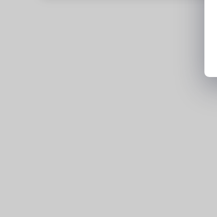
Portfolio vidéo/photo/graphisme
Fichier source d'une création réalisée avec un 
InDesign)
3 idées de vidéos TikTok détaillées (montag
Process de sélection
:
Appel de 30 minutes avec la Chargée des rése
Chargée de communication visuelle et web e
éditoriale et relations presse
Entretien en présentiel d’1h avec la Chargée 
Chargée de communication visuelle et web et
et relations presse
Entretien en distanciel de 30 minutes avec 
Entretien en distanciel de 15 minutes avec l