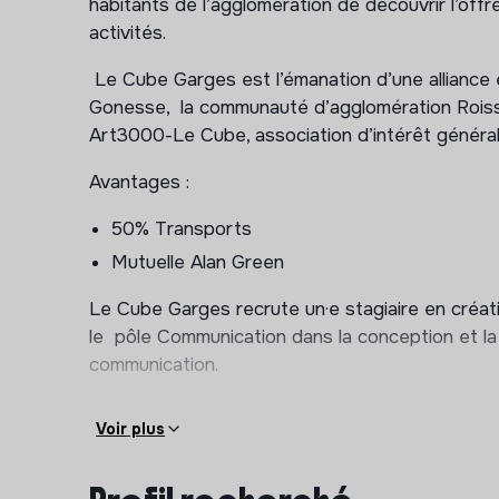
habitants de l’agglomération de découvrir l’offre
activités.
Le Cube Garges est l’émanation d’une alliance e
Gonesse, la communauté d’agglomération Roissy
Art3000-Le Cube, association d’intérêt généra
Avantages :
50% Transports
Mutuelle Alan Green
Le Cube Garges recrute un·e stagiaire en créa
le pôle Communication dans la conception et l
communication.
Missions principales :
Voir plus
Contribuer à la conception et à la producti
Garges (print, photo, vidéo pour les réseaux