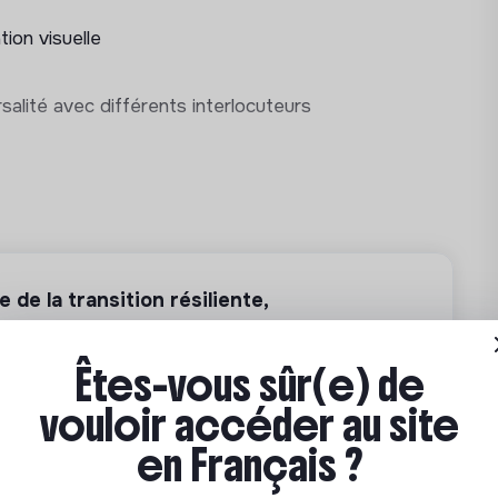
 sous la responsabilité conjointe de la
ration visuelle
la Chargée des réseaux sociaux et de
itoriale et relations presse
rsalité avec différents interlocuteurs
026 (pas d’alternance, pas de stage
présence ponctuelle possible le samedi lors
déo, multimédia ou communication visuelle
 associative) en création graphique et/ou
e de la transition résiliente,
les réseaux sociaux (TikTok, Instagram)
ts ponctuels dans la ville
lor BAC+3 et Master BAC+5) pour
Êtes-vous sûr(e) de
ngagé.e
vouloir accéder au site
on • Alternance
en Français ?