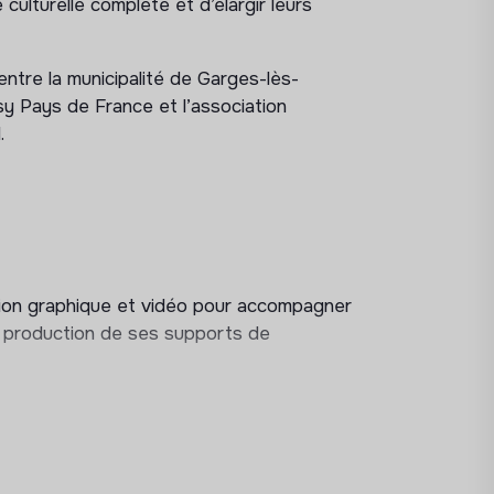
 culturelle complète et d’élargir leurs
ntre la municipalité de Garges-lès-
 Pays de France et l’association
l.
tion graphique et vidéo pour accompagner
a production de ses supports de
on des supports de communication du Cube
 sociaux)