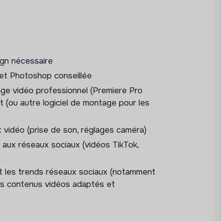
s projets : propositions d’idées, de
c les objectifs de communication (en
éseaux sociaux)
x différents supports et usages (affiches,
sign nécessaire
 le respect de la charte graphique
r et Photoshop conseillée
’événements, projets artistiques ou temps
niques et narratifs aux formats visés
tage vidéo professionnel (Premiere Pro
 (ou autre logiciel de montage pour les
aration à la diffusion : rédaction de briefs,
tage et post-production
 vidéo (prise de son, réglages caméra)
iffusion (formats courts, sous-titres,
aux réseaux sociaux (vidéos TikTok,
rmats et usages, en lien avec les
orts de communication
 et les trends réseaux sociaux (notamment
es contenus vidéos adaptés et
uelle et éditoriale