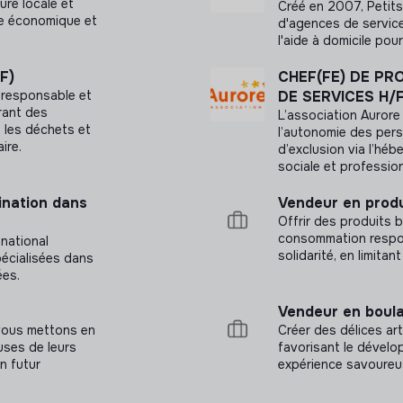
ture locale et
Créé en 2007, Petits-
le économique et
d'agences de service
l'aide à domicile po
F)
CHEF(FE) DE PR
responsable et
DE SERVICES H/
rant des
L’association Aurore
t les déchets et
l’autonomie des pers
ire.
d’exclusion via l’hébe
sociale et profession
nation dans
Vendeur en produ
Offrir des produits 
consommation responsa
 national
solidarité, en limita
pécialisées dans
ées.
Vendeur en boula
vous mettons en
Créer des délices art
uses de leurs
favorisant le dévelop
n futur
expérience savoureu