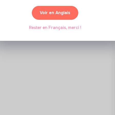
Partenariat sponsorisé
logiciel de la suite Adobe (Illustrator ou
Voir en Anglais
e non nécessaire)
Rester en Français, merci !
aux sociaux et de l'influence et/ou la
t/ou la Chargée de communication
des réseaux sociaux et de l'influence, la
 la Chargée de communication éditoriale
la Directrice communication
e Directeur général délégué