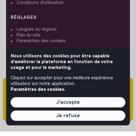
Conditions d'utilisation
RÉGLAGES
Langues ou régions
Plan du site
Paramètres des cookies
Nous utilisons des cookies pour être capable
d'améliorer la plateforme en fonction de votre
usage et pour le marketing.
SUIVEZ-NOUS
Cliquez sur accepter pour une meilleure expérience
utilisateur sur notre application.
Attention cette annonce a été publiée il y a
Paramètres des cookies.
plus de 60 jours (le 21/05/2026) et est sans
© 2026 jobs that makesense.
doute expirée ou non mise à jour.
J'accepte
Je refuse