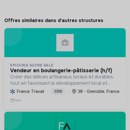
Offres similaires dans d'autres structures
EPICURIA SUCRE SALE
vendeur en boulangerie-pâtisserie (h/f)
Créer des délices artisanaux, locaux et durables,
tout en favorisant le développement local et
l'emploi, pour une expérience savoureuse et
France Travail
38 - Grenoble, France
CDD
responsable.
Hier