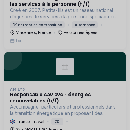
les services à la personne (h/f)
Créé en 2007, Petits-fils est un réseau national
d'agences de services à la personne spécialisées
dans l'aide à domicile pour les personnes âgées.
💡
Entreprise en transition
Alternance
Vincennes, France
Personnes âgées
Hier
AMILYS
responsable sav cvc - énergies
renouvelables (h/f)
Accompagner particuliers et professionnels dans
la transition énergétique en proposant des
solutions durables pour réduire la consommation
France Travail
CDI
d'énergie, améliorer le confort et diminuer les
33 - MARTILLAC, France