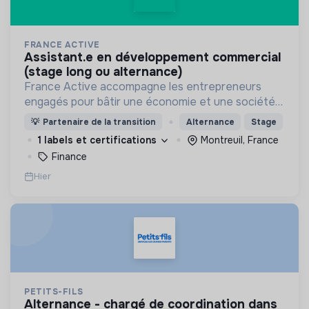
FRANCE ACTIVE
assistant.e en développement commercial
(stage long ou alternance)
France Active accompagne les entrepreneurs
engagés pour bâtir une économie et une société
plus inclusive et plus durable.
💡
Partenaire de la transition
Alternance
Stage
1 labels et certifications
Montreuil, France
Finance
Hier
PETITS-FILS
alternance - chargé de coordination dans