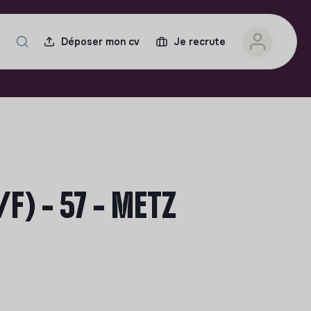
Déposer mon cv
Je recrute
F) - 57 - METZ