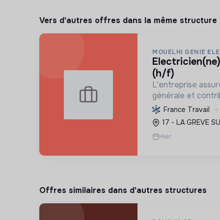
Vers d'autres offres dans la même structure
MOUELHI GENIE EL
electricien(ne) photovoltaïque
(h/f)
L'entreprise assure
générale et contrib
écologique par l'i
France Travail
photovoltaïques, f
17 - LA GREVE S
énergie plus durabl
Hier
Offres similaires dans d'autres structures