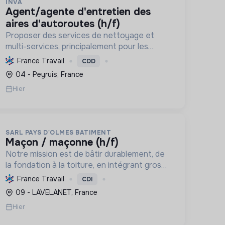
INVA
agent/agente d'entretien des
aires d'autoroutes (h/f)
Proposer des services de nettoyage et
multi-services, principalement pour les
autoroutes, en France. Favoriser l'inclusion
France Travail
CDD
sociale et professionnelle, et contribuer à la
04 - Peyruis, France
préservation de l'environnemen...
Hier
SARL PAYS D'OLMES BATIMENT
maçon / maçonne (h/f)
Notre mission est de bâtir durablement, de
la fondation à la toiture, en intégrant gros
œuvre, rénovation et désamiantage. Nous
France Travail
CDI
formons des talents et valorisons
09 - LAVELANET, France
l'insertion, avec le Label RGE.
Hier