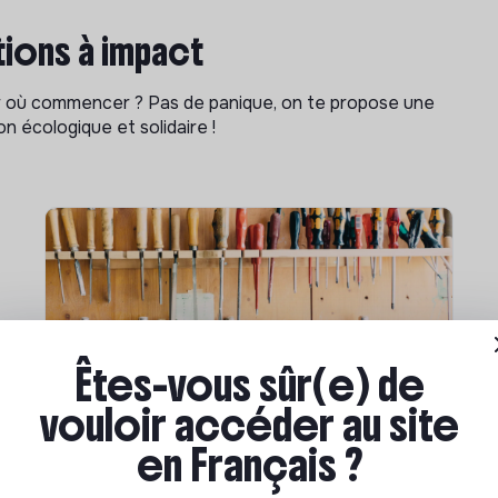
ions à impact
ar où commencer ? Pas de panique, on te propose une
n écologique et solidaire !
Êtes-vous sûr(e) de
vouloir accéder au site
Compétences & formations
en Français ?
Comment se former à la
transition écologique ?