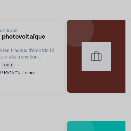
ECTRIQUE
 les travaux d'électricité
ue à la transition
nstallation de systèmes
CDD
avorisant ainsi une
UR MIGNON, France
e.