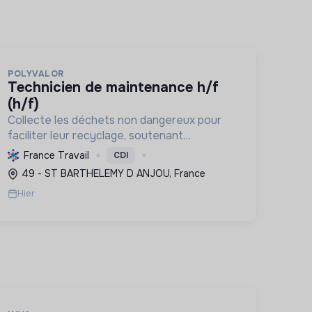
POLYVALOR
technicien de maintenance h/f
(h/f)
Collecte les déchets non dangereux pour
faciliter leur recyclage, soutenant
l'économie circulaire et la réduction de
France Travail
CDI
l'empreinte environnementale via une
49 - ST BARTHELEMY D ANJOU, France
gestion efficace et des équipements
Hier
performant...