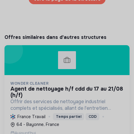
Offres similaires dans d'autres structures
WONDER CLEANER
agent de nettoyage h/f cdd du 17 au 21/08
(h/f)
Offrir des services de nettoyage industriel
complets et spécialisés, allant de l'entretien
courant aux remises en état, en passant par la
France Travail
Temps partiel
CDD
gestion d'événements, pour une clientèle variée.
64 - Bayonne, France
Aujourd'hui