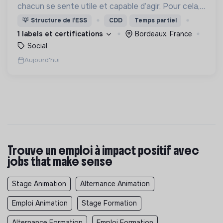
chacun se sente utile et capable d’agir. Pour cela,
nous proposons des moyens et des lieux
💡
Structure de l’ESS
CDD
Temps partiel
d’engagement innovants et adaptés à tous.
1 labels et certifications
Bordeaux, France
Social
Aujourd'hui
Trouve un emploi à impact positif avec
jobs that make sense
Stage Animation
Alternance Animation
Emploi Animation
Stage Formation
Alternance Formation
Emploi Formation