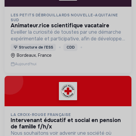
LES PETITS DÉBROUILLARDS NOUVELLE-AQUITAINE
SUD
animateur.rice scientifique vacataire
Éveiller la curiosité de toustes par une démarche
expérimentale et participative, afin de développer
une culture scientifique et l’esprit critique.
💡
Structure de l’ESS
CDD
Bordeaux, France
Aujourd'hui
LA CROIX-ROUGE FRANÇAISE
intervenant éducatif et social en pension
de famille f/h/x
Nous souhaitons voir advenir une société où