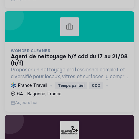
WONDER CLEANER
agent de nettoyage h/f cdd du 17 au 21/08
(h/f)
Proposer un nettoyage professionnel complet et
diversifié pour locaux, vitres et surfaces, y compris
la remise en état, en optimisant l'efficacité et en
France Travail
Temps partiel
CDD
privilégiant des pratiques durables et responsa...
64 - Bayonne, France
Aujourd'hui