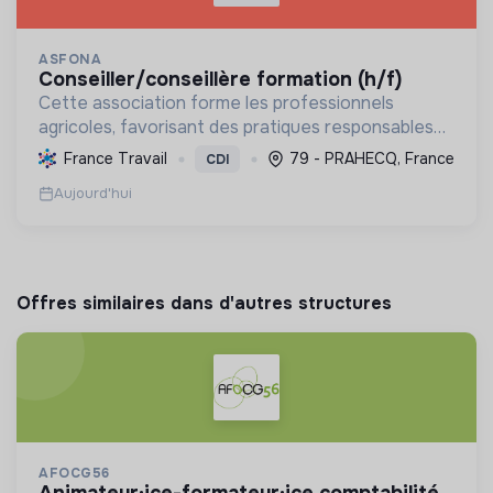
ASFONA
conseiller/conseillère formation (h/f)
Cette association forme les professionnels
agricoles, favorisant des pratiques responsables
et la conformité réglementaire. Elle promeut
France Travail
79 - PRAHECQ, France
CDI
l'agroécologie, la gestion durable et l'efficacité
Aujourd'hui
opérationnel...
Offres similaires dans d'autres structures
AFOCG56
animateur·ice-formateur·ice comptabilité