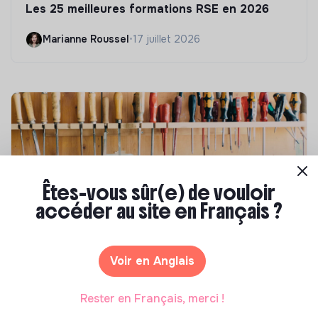
Les 25 meilleures formations RSE en 2026
Marianne Roussel
•
17 juillet 2026
Êtes-vous sûr(e) de vouloir
accéder au site en Français ?
Compétences & formations
Voir en Anglais
Comment se former à la transition écologique
?
Rester en Français, merci !
Marianne Roussel
•
09 janvier 2024