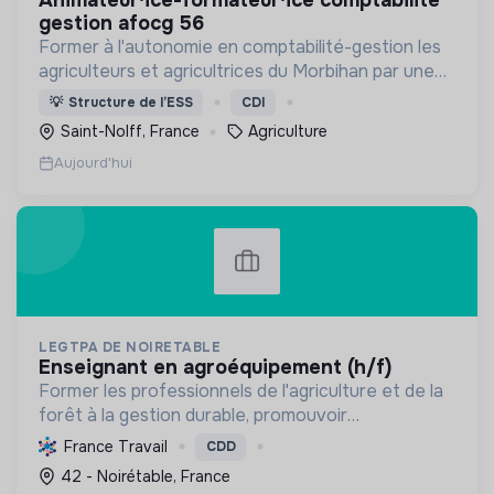
gestion afocg 56
Former à l'autonomie en comptabilité-gestion les
agriculteurs et agricultrices du Morbihan par une
approche collective
💡
Structure de l’ESS
CDI
Saint-Nolff, France
Agriculture
Aujourd'hui
LEGTPA DE NOIRETABLE
enseignant en agroéquipement (h/f)
Former les professionnels de l'agriculture et de la
forêt à la gestion durable, promouvoir
l'agroécologie et l'écoresponsabilité par une
France Travail
CDD
pédagogie pratique, pour des citoyens acteurs de
42 - Noirétable, France
la transition.