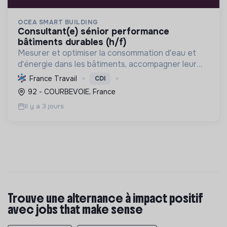
OCEA SMART BUILDING
consultant(e) sénior performance
bâtiments durables (h/f)
Mesurer et optimiser la consommation d'eau et
d'énergie dans les bâtiments, accompagner leur
décarbonation et la conformité réglementaire
France Travail
CDI
pour une transition énergétique durable.
92 - COURBEVOIE, France
Il y a 3 jours
Trouve une alternance à impact positif
avec jobs that make sense