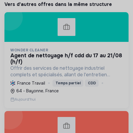
Vers d'autres offres dans la même structure
WONDER CLEANER
agent de nettoyage h/f cdd du 17 au 21/08
(h/f)
Offrir des services de nettoyage industriel
complets et spécialisés, allant de l'entretien
courant aux remises en état, en passant par la
France Travail
Temps partiel
CDD
gestion d'événements, pour une clientèle variée.
64 - Bayonne, France
Aujourd'hui