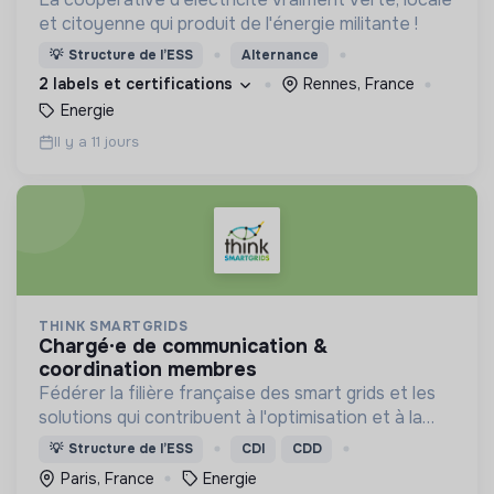
et citoyenne qui produit de l'énergie militante !
💡
Structure de l’ESS
Alternance
2 labels et certifications
Rennes, France
Energie
Il y a 11 jours
THINK SMARTGRIDS
chargé·e de communication &
coordination membres
Fédérer la filière française des smart grids et les
solutions qui contribuent à l'optimisation et à la
sécurité d’approvisionnement du système
💡
Structure de l’ESS
CDI
CDD
électrique, pour le bénéfice des consommateurs.
Paris, France
Energie