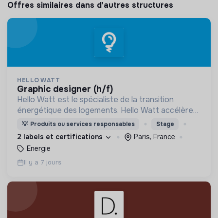
Offres similaires dans d'autres structures
HELLO WATT
graphic designer (h/f)
Hello Watt est le spécialiste de la transition
énergétique des logements. Hello Watt accélère
la transition énergétique en la rendant plus simple,
💡
Produits ou services responsables
Stage
plus intelligente et plus accessible.
2 labels et certifications
Paris, France
Energie
Il y a 7 jours