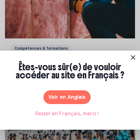
Compétences & formations
Top 8 des formations en rénovation
Êtes-vous sûr(e) de vouloir
énergétique des bâtiments
accéder au site en Français ?
Marianne Roussel
•
21 janvier 2025
Voir en Anglais
Rester en Français, merci !