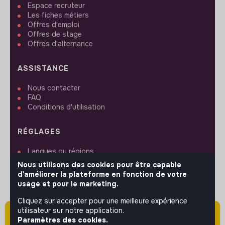
Espace recruteur
Les fiches métiers
Offres d'emploi
Offres de stage
Offres d'alternance
ASSISTANCE
Nous contacter
FAQ
Conditions d'utilisation
RÉGLAGES
Langues ou régions
Plan du site
Nous utilisons des cookies pour être capable
Paramètres des cookies
d'améliorer la plateforme en fonction de votre
usage et pour le marketing.
Cliquez sur accepter pour une meilleure expérience
utilisateur sur notre application.
Attention cette annonce a été publiée il y a
Paramètres des cookies.
SUIVEZ-NOUS
plus de 60 jours (le 07/05/2026) et est sans