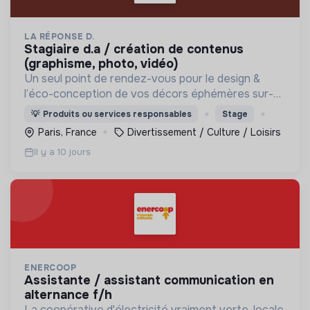
LA RÉPONSE D.
stagiaire d.a / création de contenus
(graphisme, photo, vidéo)
Un seul point de rendez-vous pour le design &
l’éco-conception de vos décors éphémères sur-
mesure. Réconcilions désirable et responsable !
💡
Produits ou services responsables
Stage
Paris, France
Divertissement / Culture / Loisirs
Il y a 10 jours
ENERCOOP
assistante / assistant communication en
alternance f/h
La coopérative d'électricité vraiment verte, locale