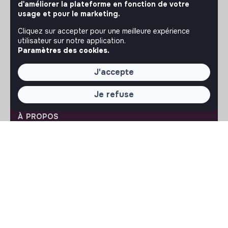
d'améliorer la plateforme en fonction de votre
Notre application mobile
usage et pour le marketing.
Ne ratez jamais un message d’un recruteur. Recevez une
Cliquez sur accepter pour une meilleure expérience
notification et répondez simplement depuis l’app.
utilisateur sur notre application.
Paramètres des cookies.
iPhone
Android
J'accepte
Je refuse
À PROPOS
La plateforme
Notre mission et notre impact
L'association makesense
Proposition de partenariat
LIENS UTILES
Toutes les annonces
Se former à l'impact