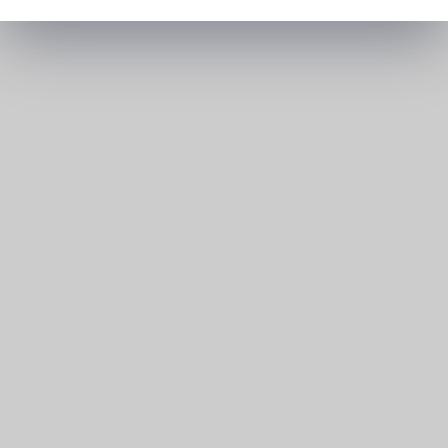
>
Éditions Génépi recrutement