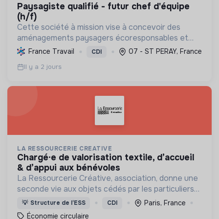
paysagiste qualifié - futur chef d'équipe
(h/f)
Cette société à mission vise à concevoir des
aménagements paysagers écoresponsables et
nourriciers, favorisant la biodiversité et une
France Travail
07 - ST PERAY, France
CDI
gestion durable des ressources locales.
Il y a 2 jours
LA RESSOURCERIE CREATIVE
chargé·e de valorisation textile, d’accueil
& d’appui aux bénévoles
La Ressourcerie Créative, association, donne une
seconde vie aux objets cédés par les particuliers
et collectés en entreprise. Elle participe ainsi à un
Paris, France
💡
Structure de l’ESS
CDI
autre mode de consommation plus respectueux.
Économie circulaire