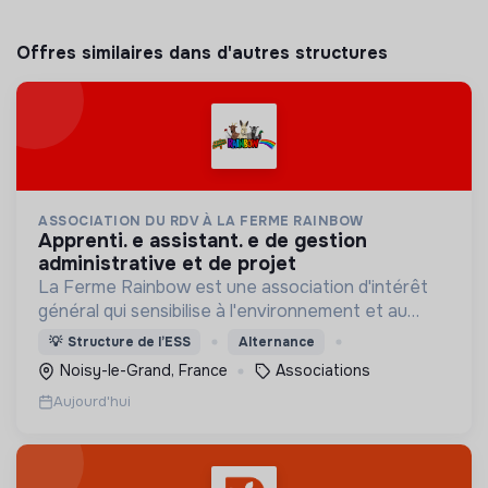
Offres similaires dans d'autres structures
ASSOCIATION DU RDV À LA FERME RAINBOW
apprenti. e assistant. e de gestion
administrative et de projet
La Ferme Rainbow est une association d'intérêt
général qui sensibilise à l'environnement et au
bien-être animal, tout en favorisant l'insertion
💡
Structure de l’ESS
Alternance
professionnelle via son Atelier et Chantier
Noisy-le-Grand, France
Associations
d'Insertion.
Aujourd'hui