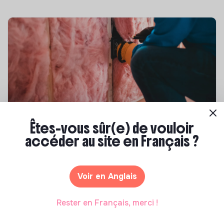
Compétences & formations
Êtes-vous sûr(e) de vouloir
accéder au site en Français ?
Top 8 des formations en rénovation
énergétique des bâtiments
Marianne Roussel
•
21 janvier 2025
Voir en Anglais
Rester en Français, merci !